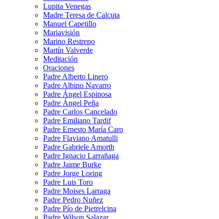
Lupita Venegas
Madre Teresa de Calcuta
Manuel Capetillo
Mariavisión
Marino Restrepo
Martín Valverde
Meditación
Oraciones
Padre Alberto Linero
Padre Albino Navarro
Padre Ángel Espinosa
Padre Ángel Peña
Padre Carlos Cancelado
Padre Emiliano Tardif
Padre Ernesto María Caro
Padre Flaviano Amatulli
Padre Gabriele Amorth
Padre Ignacio Larrañaga
Padre Jaime Burke
Padre Jorge Loring
Padre Luis Toro
Padre Moises Larraga
Padre Pedro Nuñez
Padre Pío de Pietrelcina
Padre Wilson Salazar