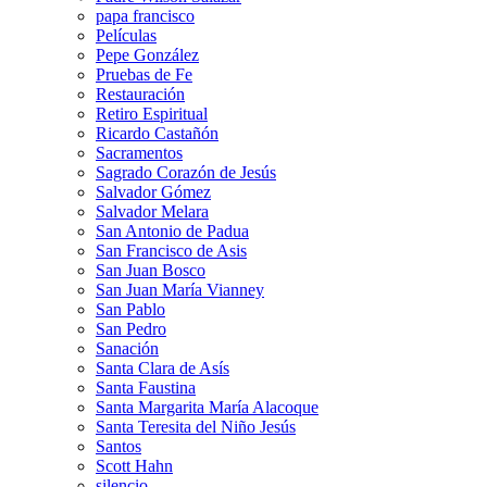
papa francisco
Películas
Pepe González
Pruebas de Fe
Restauración
Retiro Espiritual
Ricardo Castañón
Sacramentos
Sagrado Corazón de Jesús
Salvador Gómez
Salvador Melara
San Antonio de Padua
San Francisco de Asis
San Juan Bosco
San Juan María Vianney
San Pablo
San Pedro
Sanación
Santa Clara de Asís
Santa Faustina
Santa Margarita María Alacoque
Santa Teresita del Niño Jesús
Santos
Scott Hahn
silencio