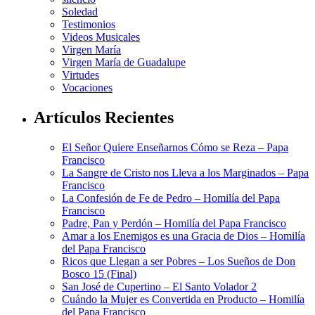
Soledad
Testimonios
Videos Musicales
Virgen María
Virgen María de Guadalupe
Virtudes
Vocaciones
Artículos Recientes
El Señor Quiere Enseñarnos Cómo se Reza – Papa
Francisco
La Sangre de Cristo nos Lleva a los Marginados – Papa
Francisco
La Confesión de Fe de Pedro – Homilía del Papa
Francisco
Padre, Pan y Perdón – Homilía del Papa Francisco
Amar a los Enemigos es una Gracia de Dios – Homilía
del Papa Francisco
Ricos que Llegan a ser Pobres – Los Sueños de Don
Bosco 15 (Final)
San José de Cupertino – El Santo Volador 2
Cuándo la Mujer es Convertida en Producto – Homilía
del Papa Francisco