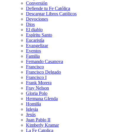
Conversión
Defiende tu Fe Católica
Descargar Libros Católicos
Devociones
Dios
El diablo
Espíritu Santo
Eucaristía
Evangelizar
Eventos
Familia
Fernando Casanova
Francisco
Francisco Delgado
Francisco I
Frank Morera
Fray Nelson
Gloria Polo
Hermana Glenda
Homilía
Iglesia
Jesús
Juan Pablo II
Kimberly Kramar
La Fe Catolica