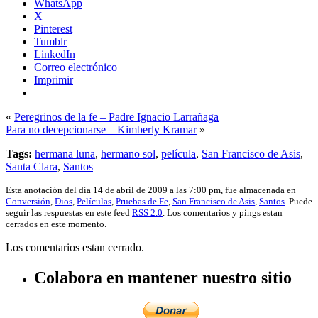
WhatsApp
X
Pinterest
Tumblr
LinkedIn
Correo electrónico
Imprimir
«
Peregrinos de la fe – Padre Ignacio Larrañaga
Para no decepcionarse – Kimberly Kramar
»
Tags:
hermana luna
,
hermano sol
,
película
,
San Francisco de Asis
,
Santa Clara
,
Santos
Esta anotación del día 14 de abril de 2009 a las 7:00 pm, fue almacenada en
Conversión
,
Dios
,
Películas
,
Pruebas de Fe
,
San Francisco de Asis
,
Santos
. Puede
seguir las respuestas en este feed
RSS 2.0
. Los comentarios y pings estan
cerrados en este momento.
Los comentarios estan cerrado.
Colabora en mantener nuestro sitio