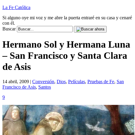
La Fe Católica
Si alguno oye mi voz y me abre la puerta entraré en su casa y cenaré
con él.
Buscar
Hermano Sol y Hermana Luna
– San Francisco y Santa Clara
de Asis
14 abril, 2009 |
Conversión
,
Dios
,
Películas
,
Pruebas de Fe
,
San
Francisco de Asis
,
Santos
9