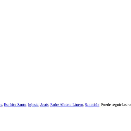
os
,
Espíritu Santo
,
Iglesia
,
Jesús
,
Padre Alberto Linero
,
Sanación
. Puede seguir las r