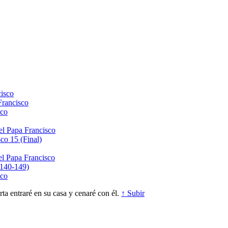
isco
Francisco
sco
el Papa Francisco
co 15 (Final)
el Papa Francisco
(140-149)
sco
a entraré en su casa y cenaré con él.
↑ Subir