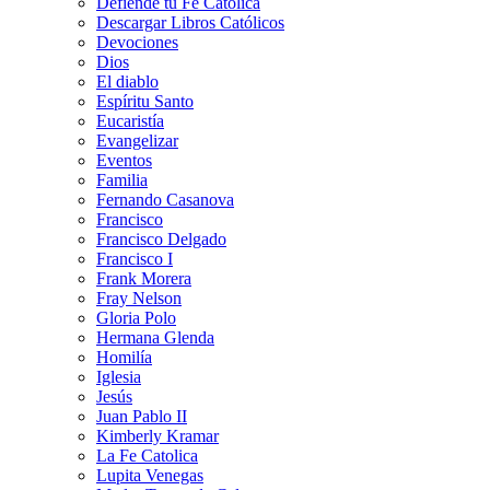
Defiende tu Fe Católica
Descargar Libros Católicos
Devociones
Dios
El diablo
Espíritu Santo
Eucaristía
Evangelizar
Eventos
Familia
Fernando Casanova
Francisco
Francisco Delgado
Francisco I
Frank Morera
Fray Nelson
Gloria Polo
Hermana Glenda
Homilía
Iglesia
Jesús
Juan Pablo II
Kimberly Kramar
La Fe Catolica
Lupita Venegas