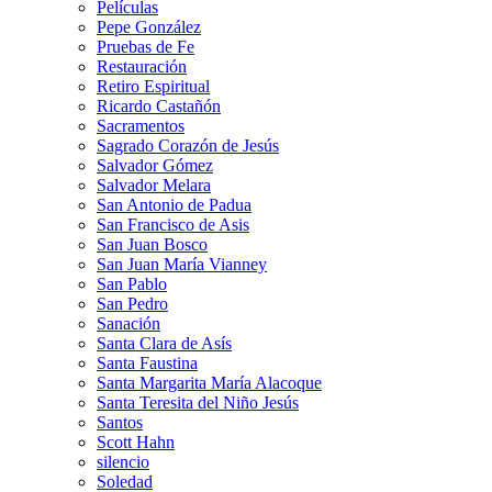
Películas
Pepe González
Pruebas de Fe
Restauración
Retiro Espiritual
Ricardo Castañón
Sacramentos
Sagrado Corazón de Jesús
Salvador Gómez
Salvador Melara
San Antonio de Padua
San Francisco de Asis
San Juan Bosco
San Juan María Vianney
San Pablo
San Pedro
Sanación
Santa Clara de Asís
Santa Faustina
Santa Margarita María Alacoque
Santa Teresita del Niño Jesús
Santos
Scott Hahn
silencio
Soledad