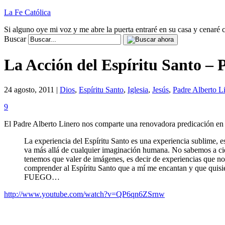
La Fe Católica
Si alguno oye mi voz y me abre la puerta entraré en su casa y cenaré c
Buscar
La Acción del Espíritu Santo – 
24 agosto, 2011 |
Dios
,
Espíritu Santo
,
Iglesia
,
Jesús
,
Padre Alberto L
9
El Padre Alberto Linero nos comparte una renovadora predicación en l
La experiencia del Espíritu Santo es una experiencia sublime, e
va más allá de cualquier imaginación humana. No sabemos a cien
tenemos que valer de imágenes, es decir de experiencias que no
comprender al Espíritu Santo que a mí me encantan y que quisi
FUEGO…
http://www.youtube.com/watch?v=QP6qn6ZSrnw