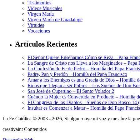
Testimonios
Videos Musicales
Virgen María
Virgen María de Guadalupe
Virtudes
Vocaciones
Artículos Recientes
El Señor Quiere Enseñarnos Cómo se Reza – Papa Franc
La Sangre de Cristo nos Lleva a los Marginados – Papa 
La Confesión de Fe de Pedro – Homilía del Papa Franci
Padre, Pan y Perdón – Homilía del Papa Francisco
Amar a los Enemigos es una Gracia de Dios – Homilía d
Ricos que Llegan a ser Pobres – Los Sueños de Don Bos
San José de Cupertino – El Santo Volador 2
Cuándo la Mujer es Convertida en Producto – Homilía d
El Congreso de los Diablos – Sueños de Don Bosco 14 
Insultar es Comenzar a Matar – Homilía del Papa Franci
La Fe Católica © 2003 - 2026, Si alguno oye mi voz y me abre la puert
creativa
int
Contenidos
Desarrollo Web