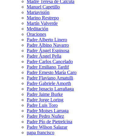
Madre Teresa de Calcuta
Manuel Capetillo
Mariavisión
Marino Restrepo
Martín Valverde
Meditación
Oraciones
Padre Alberto Linero
Padre Albino Navarro
Padre Ángel Espinosa
Padre Ángel Peña
Padre Carlos Cancelado
Padre Emiliano Tardif
Padre Ernesto María Caro
Padre Flaviano Amatulli
Padre Gabriele Amorth
Padre Ignacio Larrañaga
Padre Jaime Burke
Padre Jorge Loring
Padre Luis Toro
Padre Moises Larraga
Padre Pedro Nuñez
Padre Pío de Pietrelcina
Padre Wilson Salazar
papa francisco