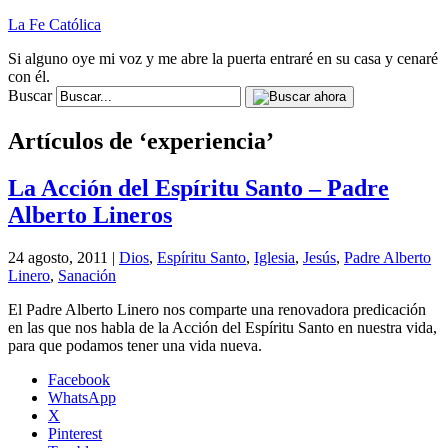
La Fe Católica
Si alguno oye mi voz y me abre la puerta entraré en su casa y cenaré
con él.
Buscar
Artículos de ‘experiencia’
La Acción del Espíritu Santo – Padre
Alberto Lineros
24 agosto, 2011 |
Dios
,
Espíritu Santo
,
Iglesia
,
Jesús
,
Padre Alberto
Linero
,
Sanación
El Padre Alberto Linero nos comparte una renovadora predicación
en las que nos habla de la Acción del Espíritu Santo en nuestra vida,
para que podamos tener una vida nueva.
Facebook
WhatsApp
X
Pinterest