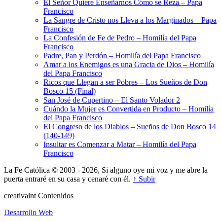
El Señor Quiere Enseñarnos Cómo se Reza – Papa
Francisco
La Sangre de Cristo nos Lleva a los Marginados – Papa
Francisco
La Confesión de Fe de Pedro – Homilía del Papa
Francisco
Padre, Pan y Perdón – Homilía del Papa Francisco
Amar a los Enemigos es una Gracia de Dios – Homilía
del Papa Francisco
Ricos que Llegan a ser Pobres – Los Sueños de Don
Bosco 15 (Final)
San José de Cupertino – El Santo Volador 2
Cuándo la Mujer es Convertida en Producto – Homilía
del Papa Francisco
El Congreso de los Diablos – Sueños de Don Bosco 14
(140-149)
Insultar es Comenzar a Matar – Homilía del Papa
Francisco
La Fe Católica © 2003 - 2026, Si alguno oye mi voz y me abre la
puerta entraré en su casa y cenaré con él.
↑ Subir
creativa
int
Contenidos
Desarrollo Web