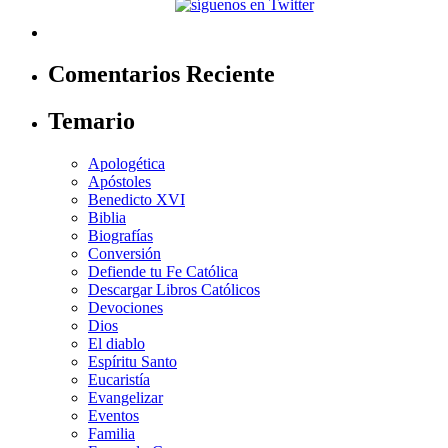
Comentarios Reciente
Temario
Apologética
Apóstoles
Benedicto XVI
Biblia
Biografías
Conversión
Defiende tu Fe Católica
Descargar Libros Católicos
Devociones
Dios
El diablo
Espíritu Santo
Eucaristía
Evangelizar
Eventos
Familia