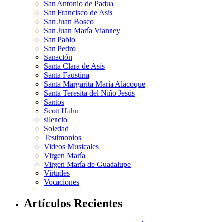
San Antonio de Padua
San Francisco de Asis
San Juan Bosco
San Juan María Vianney
San Pablo
San Pedro
Sanación
Santa Clara de Asís
Santa Faustina
Santa Margarita María Alacoque
Santa Teresita del Niño Jesús
Santos
Scott Hahn
silencio
Soledad
Testimonios
Videos Musicales
Virgen María
Virgen María de Guadalupe
Virtudes
Vocaciones
Artículos Recientes