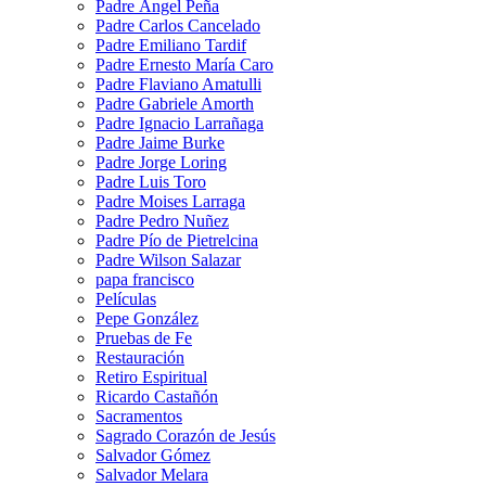
Padre Ángel Peña
Padre Carlos Cancelado
Padre Emiliano Tardif
Padre Ernesto María Caro
Padre Flaviano Amatulli
Padre Gabriele Amorth
Padre Ignacio Larrañaga
Padre Jaime Burke
Padre Jorge Loring
Padre Luis Toro
Padre Moises Larraga
Padre Pedro Nuñez
Padre Pío de Pietrelcina
Padre Wilson Salazar
papa francisco
Películas
Pepe González
Pruebas de Fe
Restauración
Retiro Espiritual
Ricardo Castañón
Sacramentos
Sagrado Corazón de Jesús
Salvador Gómez
Salvador Melara