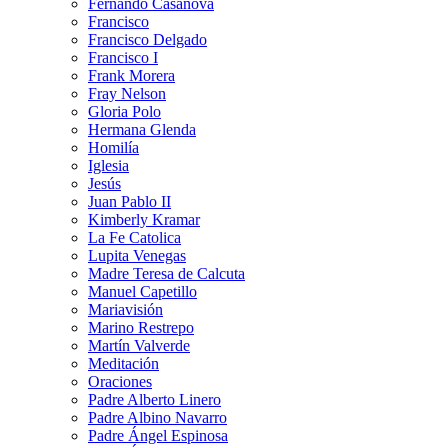
Fernando Casanova
Francisco
Francisco Delgado
Francisco I
Frank Morera
Fray Nelson
Gloria Polo
Hermana Glenda
Homilía
Iglesia
Jesús
Juan Pablo II
Kimberly Kramar
La Fe Catolica
Lupita Venegas
Madre Teresa de Calcuta
Manuel Capetillo
Mariavisión
Marino Restrepo
Martín Valverde
Meditación
Oraciones
Padre Alberto Linero
Padre Albino Navarro
Padre Ángel Espinosa