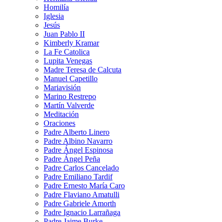
Homilía
Iglesia
Jesús
Juan Pablo II
Kimberly Kramar
La Fe Catolica
Lupita Venegas
Madre Teresa de Calcuta
Manuel Capetillo
Mariavisión
Marino Restrepo
Martín Valverde
Meditación
Oraciones
Padre Alberto Linero
Padre Albino Navarro
Padre Ángel Espinosa
Padre Ángel Peña
Padre Carlos Cancelado
Padre Emiliano Tardif
Padre Ernesto María Caro
Padre Flaviano Amatulli
Padre Gabriele Amorth
Padre Ignacio Larrañaga
Padre Jaime Burke