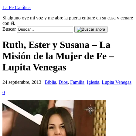
La Fe Católica
Si alguno oye mi voz y me abre la puerta entraré en su casa y cenaré
con él.
Buscar
Ruth, Ester y Susana – La
Misión de la Mujer de Fe –
Lupita Venegas
24 septiembre, 2013 |
Biblia
,
Dios
,
Familia
,
Iglesia
,
Lupita Venegas
0