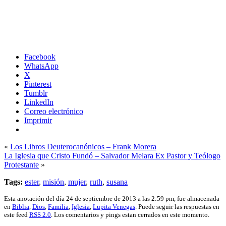
Facebook
WhatsApp
X
Pinterest
Tumblr
LinkedIn
Correo electrónico
Imprimir
«
Los Libros Deuterocanónicos – Frank Morera
La Iglesia que Cristo Fundó – Salvador Melara Ex Pastor y Teólogo
Protestante
»
Tags:
ester
,
misión
,
mujer
,
ruth
,
susana
Esta anotación del día 24 de septiembre de 2013 a las 2:59 pm, fue almacenada
en
Biblia
,
Dios
,
Familia
,
Iglesia
,
Lupita Venegas
. Puede seguir las respuestas en
este feed
RSS 2.0
. Los comentarios y pings estan cerrados en este momento.