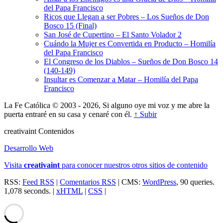
del Papa Francisco
Ricos que Llegan a ser Pobres – Los Sueños de Don
Bosco 15 (Final)
San José de Cupertino – El Santo Volador 2
Cuándo la Mujer es Convertida en Producto – Homilía
del Papa Francisco
El Congreso de los Diablos – Sueños de Don Bosco 14
(140-149)
Insultar es Comenzar a Matar – Homilía del Papa
Francisco
La Fe Católica © 2003 - 2026, Si alguno oye mi voz y me abre la
puerta entraré en su casa y cenaré con él.
↑ Subir
creativa
int
Contenidos
Desarrollo Web
Visita
creativa
int
para conocer nuestros otros sitios de contenido
RSS:
Feed RSS
|
Comentarios RSS
| CMS:
WordPress
, 90 queries.
1,078 seconds. |
xHTML
|
CSS
|