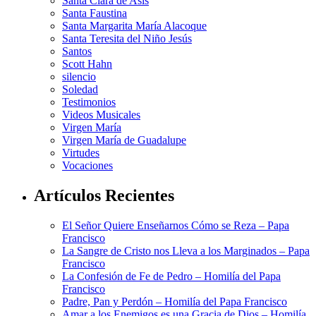
Santa Clara de Asís
Santa Faustina
Santa Margarita María Alacoque
Santa Teresita del Niño Jesús
Santos
Scott Hahn
silencio
Soledad
Testimonios
Videos Musicales
Virgen María
Virgen María de Guadalupe
Virtudes
Vocaciones
Artículos Recientes
El Señor Quiere Enseñarnos Cómo se Reza – Papa
Francisco
La Sangre de Cristo nos Lleva a los Marginados – Papa
Francisco
La Confesión de Fe de Pedro – Homilía del Papa
Francisco
Padre, Pan y Perdón – Homilía del Papa Francisco
Amar a los Enemigos es una Gracia de Dios – Homilía