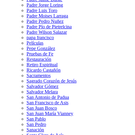
Padre Jorge Loring
Padre Luis Toro
Padre Moises Larraga
Padre Pedro Nuñez
Padre Pío de Pietrelcina
Padre Wilson Salazar
papa francisco
Películas
Pepe González
Pruebas de Fe
Restauración
Retiro Espiritual
Ricardo Castañón
Sacramentos
Sagrado Corazón de Jesús
Salvador Gómez
Salvador Melara
San Antonio de Padua
San Francisco de Asis
San Juan Bosco
San Juan María Vianney
San Pablo
San Pedro
Sanación