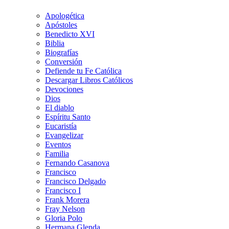
Apologética
Apóstoles
Benedicto XVI
Biblia
Biografías
Conversión
Defiende tu Fe Católica
Descargar Libros Católicos
Devociones
Dios
El diablo
Espíritu Santo
Eucaristía
Evangelizar
Eventos
Familia
Fernando Casanova
Francisco
Francisco Delgado
Francisco I
Frank Morera
Fray Nelson
Gloria Polo
Hermana Glenda