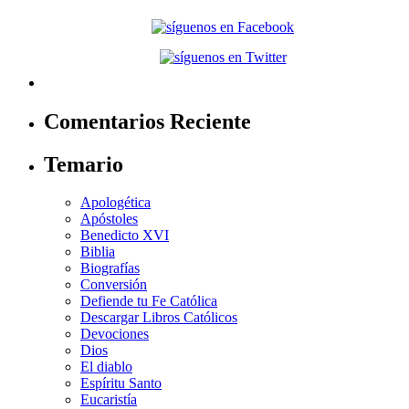
Comentarios Reciente
Temario
Apologética
Apóstoles
Benedicto XVI
Biblia
Biografías
Conversión
Defiende tu Fe Católica
Descargar Libros Católicos
Devociones
Dios
El diablo
Espíritu Santo
Eucaristía