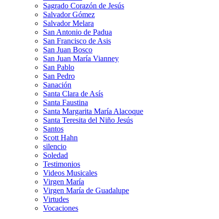
Sagrado Corazón de Jesús
Salvador Gómez
Salvador Melara
San Antonio de Padua
San Francisco de Asis
San Juan Bosco
San Juan María Vianney
San Pablo
San Pedro
Sanación
Santa Clara de Asís
Santa Faustina
Santa Margarita María Alacoque
Santa Teresita del Niño Jesús
Santos
Scott Hahn
silencio
Soledad
Testimonios
Videos Musicales
Virgen María
Virgen María de Guadalupe
Virtudes
Vocaciones