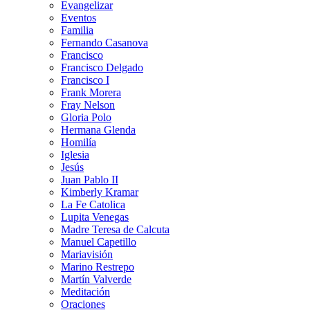
Evangelizar
Eventos
Familia
Fernando Casanova
Francisco
Francisco Delgado
Francisco I
Frank Morera
Fray Nelson
Gloria Polo
Hermana Glenda
Homilía
Iglesia
Jesús
Juan Pablo II
Kimberly Kramar
La Fe Catolica
Lupita Venegas
Madre Teresa de Calcuta
Manuel Capetillo
Mariavisión
Marino Restrepo
Martín Valverde
Meditación
Oraciones