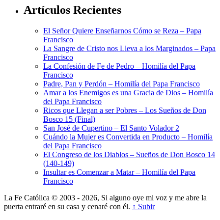
Artículos Recientes
El Señor Quiere Enseñarnos Cómo se Reza – Papa
Francisco
La Sangre de Cristo nos Lleva a los Marginados – Papa
Francisco
La Confesión de Fe de Pedro – Homilía del Papa
Francisco
Padre, Pan y Perdón – Homilía del Papa Francisco
Amar a los Enemigos es una Gracia de Dios – Homilía
del Papa Francisco
Ricos que Llegan a ser Pobres – Los Sueños de Don
Bosco 15 (Final)
San José de Cupertino – El Santo Volador 2
Cuándo la Mujer es Convertida en Producto – Homilía
del Papa Francisco
El Congreso de los Diablos – Sueños de Don Bosco 14
(140-149)
Insultar es Comenzar a Matar – Homilía del Papa
Francisco
La Fe Católica © 2003 - 2026, Si alguno oye mi voz y me abre la
puerta entraré en su casa y cenaré con él.
↑ Subir