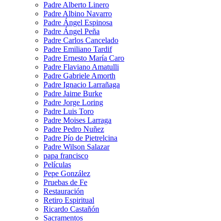
Padre Alberto Linero
Padre Albino Navarro
Padre Ángel Espinosa
Padre Ángel Peña
Padre Carlos Cancelado
Padre Emiliano Tardif
Padre Ernesto María Caro
Padre Flaviano Amatulli
Padre Gabriele Amorth
Padre Ignacio Larrañaga
Padre Jaime Burke
Padre Jorge Loring
Padre Luis Toro
Padre Moises Larraga
Padre Pedro Nuñez
Padre Pío de Pietrelcina
Padre Wilson Salazar
papa francisco
Películas
Pepe González
Pruebas de Fe
Restauración
Retiro Espiritual
Ricardo Castañón
Sacramentos