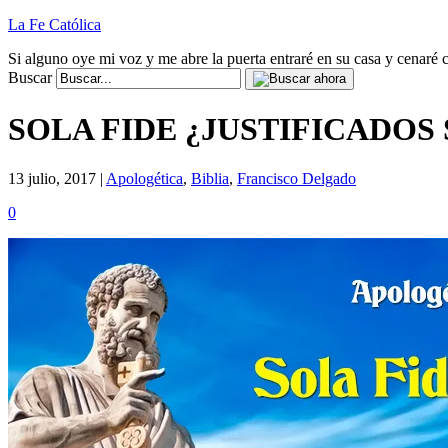
La Fe Católica
Si alguno oye mi voz y me abre la puerta entraré en su casa y cenaré c
Buscar
SOLA FIDE ¿JUSTIFICADOS SOL
13 julio, 2017 |
Apologética
,
Biblia
,
Francisco Delgado
0