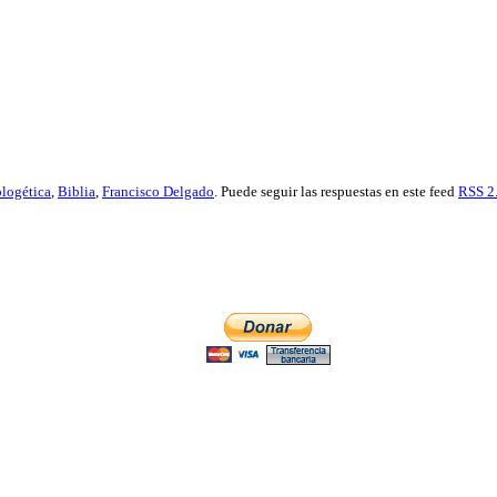
logética
,
Biblia
,
Francisco Delgado
. Puede seguir las respuestas en este feed
RSS 2