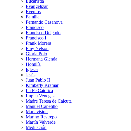
Eucaristía
Evangelizar
Eventos
Familia
Fernando Casanova
Francisco
Francisco Delgado
Francisco I
Frank Morera
Fray Nelson
Gloria Polo
Hermana Glenda
Homilía
Iglesia
Jesús
Juan Pablo II
Kimberly Kramar
La Fe Catolica
Lupita Venegas
Madre Teresa de Calcuta
Manuel Capetillo
Mariavisión
Marino Restrepo
Martín Valverde
Meditación