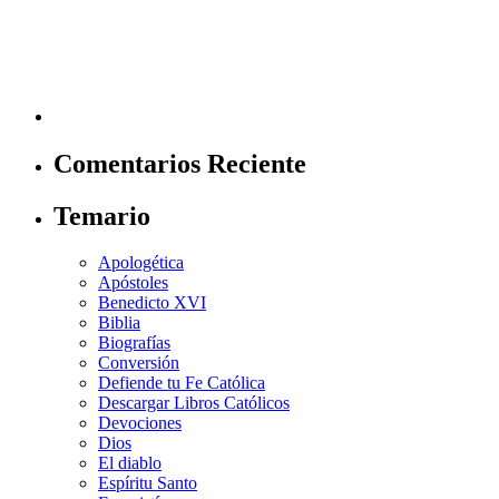
Comentarios Reciente
Temario
Apologética
Apóstoles
Benedicto XVI
Biblia
Biografías
Conversión
Defiende tu Fe Católica
Descargar Libros Católicos
Devociones
Dios
El diablo
Espíritu Santo