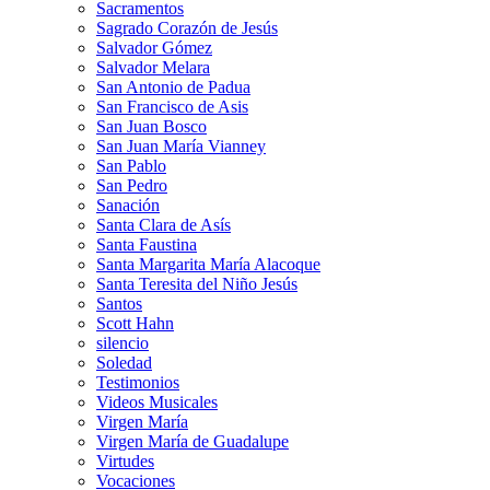
Sacramentos
Sagrado Corazón de Jesús
Salvador Gómez
Salvador Melara
San Antonio de Padua
San Francisco de Asis
San Juan Bosco
San Juan María Vianney
San Pablo
San Pedro
Sanación
Santa Clara de Asís
Santa Faustina
Santa Margarita María Alacoque
Santa Teresita del Niño Jesús
Santos
Scott Hahn
silencio
Soledad
Testimonios
Videos Musicales
Virgen María
Virgen María de Guadalupe
Virtudes
Vocaciones