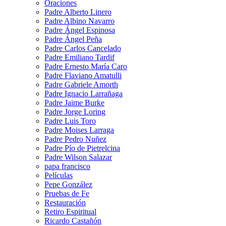
Oraciones
Padre Alberto Linero
Padre Albino Navarro
Padre Ángel Espinosa
Padre Ángel Peña
Padre Carlos Cancelado
Padre Emiliano Tardif
Padre Ernesto María Caro
Padre Flaviano Amatulli
Padre Gabriele Amorth
Padre Ignacio Larrañaga
Padre Jaime Burke
Padre Jorge Loring
Padre Luis Toro
Padre Moises Larraga
Padre Pedro Nuñez
Padre Pío de Pietrelcina
Padre Wilson Salazar
papa francisco
Películas
Pepe González
Pruebas de Fe
Restauración
Retiro Espiritual
Ricardo Castañón