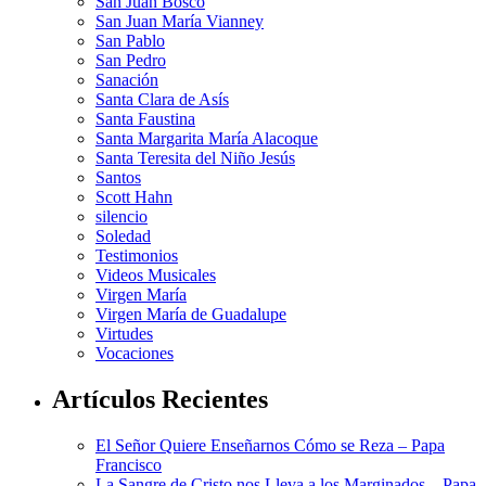
San Juan Bosco
San Juan María Vianney
San Pablo
San Pedro
Sanación
Santa Clara de Asís
Santa Faustina
Santa Margarita María Alacoque
Santa Teresita del Niño Jesús
Santos
Scott Hahn
silencio
Soledad
Testimonios
Videos Musicales
Virgen María
Virgen María de Guadalupe
Virtudes
Vocaciones
Artículos Recientes
El Señor Quiere Enseñarnos Cómo se Reza – Papa
Francisco
La Sangre de Cristo nos Lleva a los Marginados – Papa