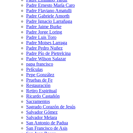
Padre Ernesto María Caro
Padre Flaviano Amatulli
Padre Gabriele Amorth
Padre Ignacio Larrañaga
Padre Jaime Burke
Padre Jorge Loring
Padre Luis Toro
Padre Moises Larraga
Padre Pedro Nuñez
Padre Pío de Pietrelcina
Padre Wilson Salazar
papa francisco
Películas
Pepe González
Pruebas de Fe
Restauración
Retiro Espiritual
Ricardo Castañón
Sacramentos
Sagrado Corazón de Jesús
Salvador Gómez
Salvador Melara
San Antonio de Padua
San Francisco de Asis