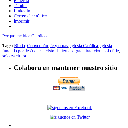
Pinterest
Tumblr
LinkedIn
Correo electrónico
Imprimir
Porque me hice Católico
Tags:
Biblia
,
Conversión
,
fe y obras
,
Iglesia Católica
,
Iglesia
fundada por Jesús
,
Jesucristo
,
Lutero
,
sagrada tradición
,
sola fide
,
solo escritura
Colabora en mantener nuestro sitio