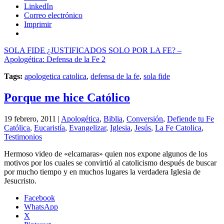
LinkedIn
Correo electrónico
Imprimir
SOLA FIDE ¿JUSTIFICADOS SOLO POR LA FE? –
Apologética: Defensa de la Fe 2
Tags:
apologetica catolica
,
defensa de la fe
,
sola fide
Porque me hice Católico
19 febrero, 2011 |
Apologética
,
Biblia
,
Conversión
,
Defiende tu Fe
Católica
,
Eucaristía
,
Evangelizar
,
Iglesia
,
Jesús
,
La Fe Catolica
,
Testimonios
Hermoso video de «elcamaras» quien nos expone algunos de los
motivos por los cuales se convirtió al catolicismo después de buscar
por mucho tiempo y en muchos lugares la verdadera Iglesia de
Jesucristo.
Facebook
WhatsApp
X