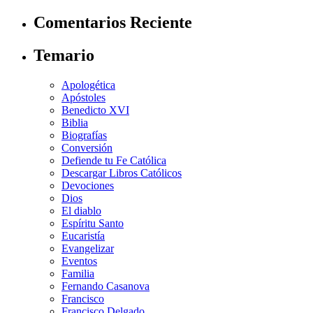
Comentarios Reciente
Temario
Apologética
Apóstoles
Benedicto XVI
Biblia
Biografías
Conversión
Defiende tu Fe Católica
Descargar Libros Católicos
Devociones
Dios
El diablo
Espíritu Santo
Eucaristía
Evangelizar
Eventos
Familia
Fernando Casanova
Francisco
Francisco Delgado