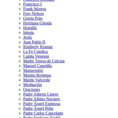
Francisco I
Frank Morera
Fray Nelson
Gloria Polo
Hermana Glenda
Homilía
Iglesia
Jesús
Juan Pablo II
Kimberly Kramar
La Fe Catolica
Lupita Venegas
Madre Teresa de Calcuta
Manuel Capetillo
Mariavisión
Marino Restrepo
Martín Valverde
Meditación
Oraciones
Padre Alberto Linero
Padre Albino Navarro
Padre Ángel Espinosa
Padre Ángel Peña
Padre Carlos Cancelado
Padre Emiliano Tardif