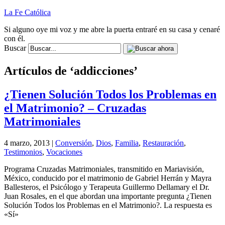
La Fe Católica
Si alguno oye mi voz y me abre la puerta entraré en su casa y cenaré
con él.
Buscar
Artículos de ‘addicciones’
¿Tienen Solución Todos los Problemas en
el Matrimonio? – Cruzadas
Matrimoniales
4 marzo, 2013 |
Conversión
,
Dios
,
Familia
,
Restauración
,
Testimonios
,
Vocaciones
Programa Cruzadas Matrimoniales, transmitido en Mariavisión,
México, conducido por el matrimonio de Gabriel Herrán y Mayra
Ballesteros, el Psicólogo y Terapeuta Guillermo Dellamary el Dr.
Juan Rosales, en el que abordan una importante pregunta ¿Tienen
Solución Todos los Problemas en el Matrimonio?. La respuesta es
«Sí»