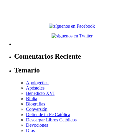
Comentarios Reciente
Temario
Apologética
Apóstoles
Benedicto XVI
Biblia
Biografías
Conversión
Defiende tu Fe Católica
Descargar Libros Católicos
Devociones
Dios