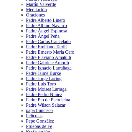
Martín Valverde
Meditación
Oraciones
Padre Alberto Linero
Padre Albino Navarro
Padre Ángel Espinosa
Padre Ángel Peña
Padre Carlos Cancelado
Padre Emiliano Tardif
Padre Ernesto María Caro
Padre Flaviano Amatulli
Padre Gabriele Amorth
Padre Ignacio Larrañaga
Padre Jaime Burke
Padre Jorge Loring
Padre Luis Toro
Padre Moises Larraga
Padre Pedro Nuñez
Padre Pío de Pietrelcina
Padre Wilson Salazar
papa francisco
Películas
Pepe González
Pruebas de Fe
Restauración