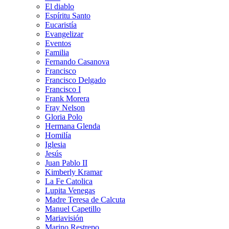
El diablo
Espíritu Santo
Eucaristía
Evangelizar
Eventos
Familia
Fernando Casanova
Francisco
Francisco Delgado
Francisco I
Frank Morera
Fray Nelson
Gloria Polo
Hermana Glenda
Homilía
Iglesia
Jesús
Juan Pablo II
Kimberly Kramar
La Fe Catolica
Lupita Venegas
Madre Teresa de Calcuta
Manuel Capetillo
Mariavisión
Marino Restrepo