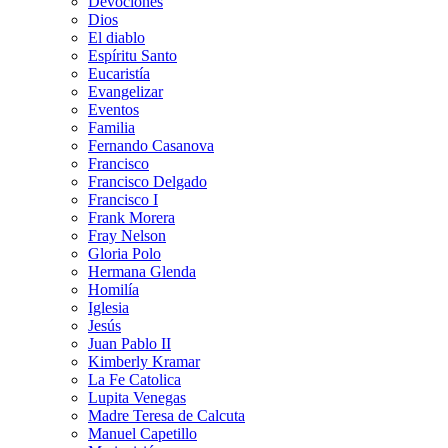
Devociones
Dios
El diablo
Espíritu Santo
Eucaristía
Evangelizar
Eventos
Familia
Fernando Casanova
Francisco
Francisco Delgado
Francisco I
Frank Morera
Fray Nelson
Gloria Polo
Hermana Glenda
Homilía
Iglesia
Jesús
Juan Pablo II
Kimberly Kramar
La Fe Catolica
Lupita Venegas
Madre Teresa de Calcuta
Manuel Capetillo