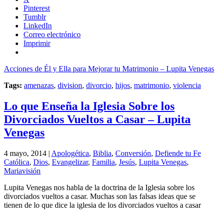
Pinterest
Tumblr
LinkedIn
Correo electrónico
Imprimir
Acciones de Él y Ella para Mejorar tu Matrimonio – Lupita Venegas
Tags:
amenazas
,
division
,
divorcio
,
hijos
,
matrimonio
,
violencia
Lo que Enseña la Iglesia Sobre los
Divorciados Vueltos a Casar – Lupita
Venegas
4 mayo, 2014 |
Apologética
,
Biblia
,
Conversión
,
Defiende tu Fe
Católica
,
Dios
,
Evangelizar
,
Familia
,
Jesús
,
Lupita Venegas
,
Mariavisión
Lupita Venegas nos habla de la doctrina de la Iglesia sobre los
divorciados vueltos a casar. Muchas son las falsas ideas que se
tienen de lo que dice la iglesia de los divorciados vueltos a casar