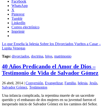
Facebook
WhatsApp
X
Pinterest
Tumblr
LinkedIn
Correo electrónico
Imprimir
Lo que Enseña la Iglesia Sobre los Divorciados Vueltos a Casar –
Lupita Venegas
Tags:
divorciados
,
doctrina
,
hijos
,
matrimonio
40 Años Predicando el Amor de Dios –
Testimonio de Vida de Salvador Gómez
26 abril, 2014 |
Conversión
,
Evangelizar
,
Familia
,
Iglesia
,
Jesús
,
Salvador Gómez
,
Testimonios
Una infancia complicada, la repentina muerte de un sacerdote
querido y el embarazo de dos mujeres en su juventud fueron el
inesperado inicio de Salvador Gómez en los caminos del Señor.