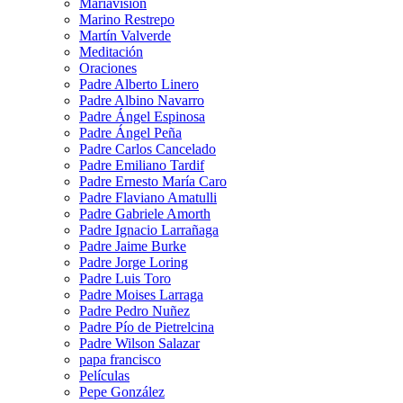
Mariavisión
Marino Restrepo
Martín Valverde
Meditación
Oraciones
Padre Alberto Linero
Padre Albino Navarro
Padre Ángel Espinosa
Padre Ángel Peña
Padre Carlos Cancelado
Padre Emiliano Tardif
Padre Ernesto María Caro
Padre Flaviano Amatulli
Padre Gabriele Amorth
Padre Ignacio Larrañaga
Padre Jaime Burke
Padre Jorge Loring
Padre Luis Toro
Padre Moises Larraga
Padre Pedro Nuñez
Padre Pío de Pietrelcina
Padre Wilson Salazar
papa francisco
Películas
Pepe González