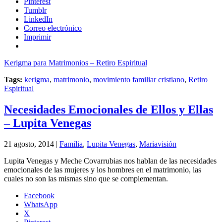
Pinterest
Tumblr
LinkedIn
Correo electrónico
Imprimir
Kerigma para Matrimonios – Retiro Espiritual
Tags:
kerigma
,
matrimonio
,
movimiento familiar cristiano
,
Retiro
Espiritual
Necesidades Emocionales de Ellos y Ellas
– Lupita Venegas
21 agosto, 2014 |
Familia
,
Lupita Venegas
,
Mariavisión
Lupita Venegas y Meche Covarrubias nos hablan de las necesidades
emocionales de las mujeres y los hombres en el matrimonio, las
cuales no son las mismas sino que se complementan.
Facebook
WhatsApp
X