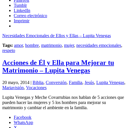
Pinterest
Tumblr
LinkedIn
Correo electrónico
Imprimir
Necesidades Emocionales de Ellos y Ellas – Lupita Venegas
Tags:
amor
,
hombre
,
matrimonio
,
mujer
,
necesidades emocionales
,
respeto
Acciones de Él y Ella para Mejorar tu
Matrimonio – Lupita Venegas
20 mayo, 2014 |
Biblia
,
Conversión
,
Familia
,
Jesús
,
Lupita Venegas
,
Mariavisión
,
Vocaciones
Lupita Venegas y Meche Covarrubias nos hablan de 5 acciones que
pueden hacer las mujeres y 5 los hombres para mejorar su
matrimonio y cambiar el ambiente en la familia.
Facebook
WhatsApp
X