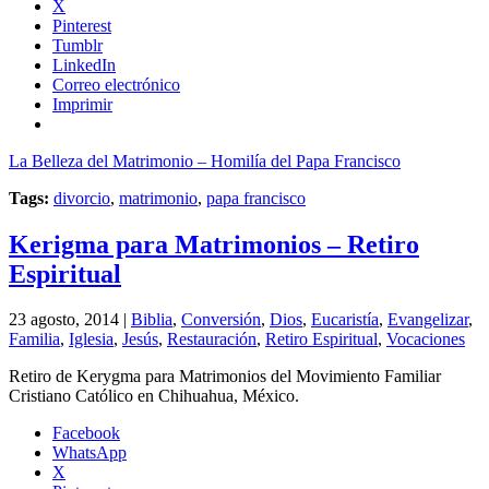
X
Pinterest
Tumblr
LinkedIn
Correo electrónico
Imprimir
La Belleza del Matrimonio – Homilía del Papa Francisco
Tags:
divorcio
,
matrimonio
,
papa francisco
Kerigma para Matrimonios – Retiro
Espiritual
23 agosto, 2014 |
Biblia
,
Conversión
,
Dios
,
Eucaristía
,
Evangelizar
,
Familia
,
Iglesia
,
Jesús
,
Restauración
,
Retiro Espiritual
,
Vocaciones
Retiro de Kerygma para Matrimonios del Movimiento Familiar
Cristiano Católico en Chihuahua, México.
Facebook
WhatsApp
X