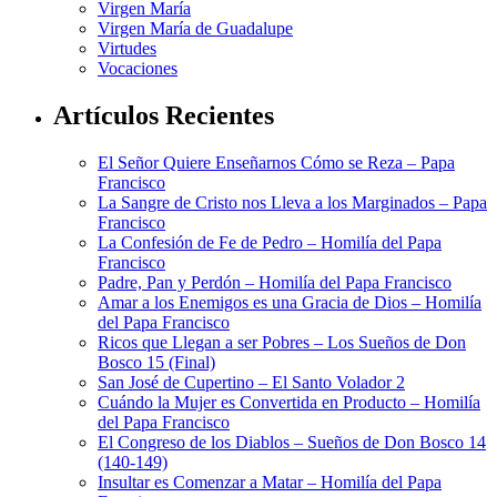
Virgen María
Virgen María de Guadalupe
Virtudes
Vocaciones
Artículos Recientes
El Señor Quiere Enseñarnos Cómo se Reza – Papa
Francisco
La Sangre de Cristo nos Lleva a los Marginados – Papa
Francisco
La Confesión de Fe de Pedro – Homilía del Papa
Francisco
Padre, Pan y Perdón – Homilía del Papa Francisco
Amar a los Enemigos es una Gracia de Dios – Homilía
del Papa Francisco
Ricos que Llegan a ser Pobres – Los Sueños de Don
Bosco 15 (Final)
San José de Cupertino – El Santo Volador 2
Cuándo la Mujer es Convertida en Producto – Homilía
del Papa Francisco
El Congreso de los Diablos – Sueños de Don Bosco 14
(140-149)
Insultar es Comenzar a Matar – Homilía del Papa