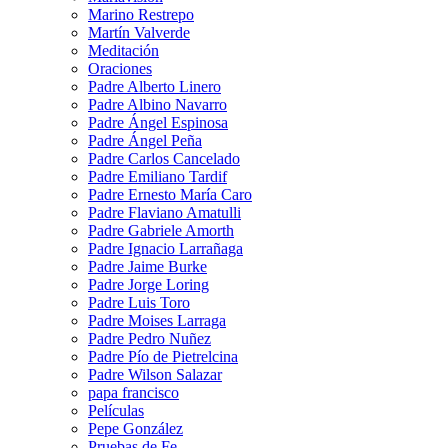
Marino Restrepo
Martín Valverde
Meditación
Oraciones
Padre Alberto Linero
Padre Albino Navarro
Padre Ángel Espinosa
Padre Ángel Peña
Padre Carlos Cancelado
Padre Emiliano Tardif
Padre Ernesto María Caro
Padre Flaviano Amatulli
Padre Gabriele Amorth
Padre Ignacio Larrañaga
Padre Jaime Burke
Padre Jorge Loring
Padre Luis Toro
Padre Moises Larraga
Padre Pedro Nuñez
Padre Pío de Pietrelcina
Padre Wilson Salazar
papa francisco
Películas
Pepe González
Pruebas de Fe