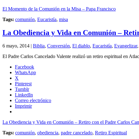
El Momento de la Comunión en la Misa – Papa Francisco
Tags:
comunión
,
Eucaristía
,
misa
La Obediencia y Vida en Comunión – Retir
6 mayo, 2014 |
Biblia
,
Conversión
,
El diablo
,
Eucaristía
,
Evangelizar
El Padre Carlos Cancelado Valente realizó un retiro espiritual en At
Facebook
WhatsApp
X
Pinterest
Tumblr
LinkedIn
Correo electrónico
Imprimir
La Obediencia y Vida en Comunión – Retiro con el Padre Carlos Ca
Tags:
comunión
,
obediencia
,
padre cancelado
,
Retiro Espiritual