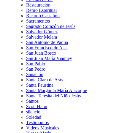
Restauración
Retiro Espiritual
Ricardo Castañón
Sacramentos
Sagrado Corazón de Jesús
Salvador Gómez
Salvador Melara
San Antonio de Padua
San Francisco de Asis
San Juan Bosco
San Juan María Vianney
San Pablo
San Pedro
Sanación
Santa Clara de Asís
Santa Faustina
Santa Margarita María Alacoque
Santa Teresita del Niño Jesús
Santos
Scott Hahn
silencio
Soledad
Testimonios
Videos Musicales