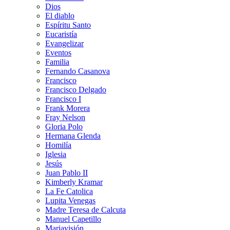
Dios
El diablo
Espíritu Santo
Eucaristía
Evangelizar
Eventos
Familia
Fernando Casanova
Francisco
Francisco Delgado
Francisco I
Frank Morera
Fray Nelson
Gloria Polo
Hermana Glenda
Homilía
Iglesia
Jesús
Juan Pablo II
Kimberly Kramar
La Fe Catolica
Lupita Venegas
Madre Teresa de Calcuta
Manuel Capetillo
Mariavisión