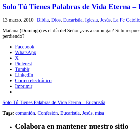
Solo Tú Tienes Palabras de Vida Eterna – 
13 marzo, 2010 |
Biblia
,
Dios
,
Eucaristía
,
Iglesia
,
Jesús
,
La Fe Catoli
Mañana (Domingo) es el día del Señor ¿vas a comulgar? Si tu respuesta
perdiendo?
Facebook
WhatsApp
X
Pinterest
Tumblr
LinkedIn
Correo electrónico
Imprimir
Solo Tú Tienes Palabras de Vida Eterna – Eucaristía
Tags:
comunión
,
Confesión
,
Eucaristía
,
Jesús
,
misa
Colabora en mantener nuestro sitio