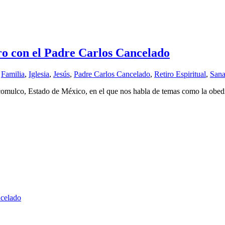
o con el Padre Carlos Cancelado
,
Familia
,
Iglesia
,
Jesús
,
Padre Carlos Cancelado
,
Retiro Espiritual
,
Sana
lacomulco, Estado de México, en el que nos habla de temas como la obed
ncelado