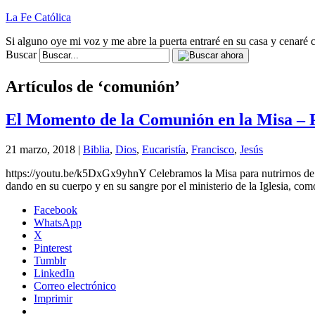
La Fe Católica
Si alguno oye mi voz y me abre la puerta entraré en su casa y cenaré c
Buscar
Artículos de ‘comunión’
El Momento de la Comunión en la Misa – 
21 marzo, 2018 |
Biblia
,
Dios
,
Eucaristía
,
Francisco
,
Jesús
https://youtu.be/k5DxGx9yhnY Celebramos la Misa para nutrirnos de 
dando en su cuerpo y en su sangre por el ministerio de la Iglesia, com
Facebook
WhatsApp
X
Pinterest
Tumblr
LinkedIn
Correo electrónico
Imprimir