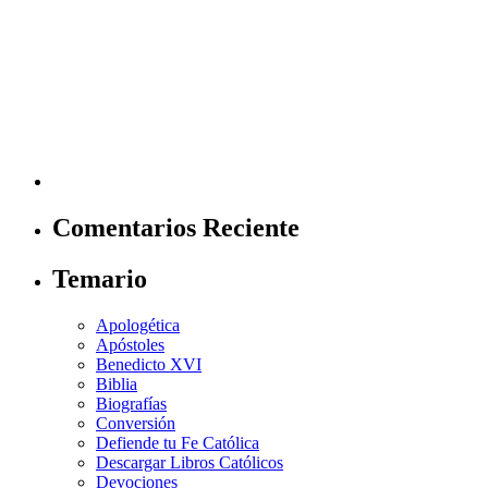
Comentarios Reciente
Temario
Apologética
Apóstoles
Benedicto XVI
Biblia
Biografías
Conversión
Defiende tu Fe Católica
Descargar Libros Católicos
Devociones