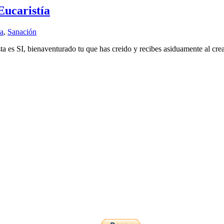
Eucaristía
ca
,
Sanación
 es SI, bienaventurado tu que has creido y recibes asiduamente al cread