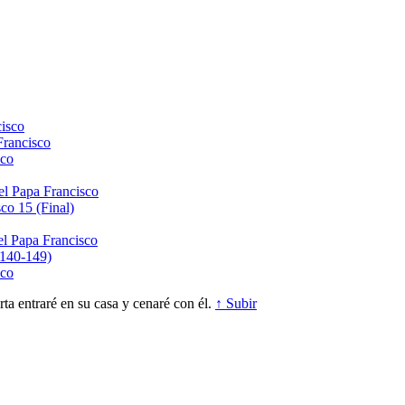
isco
Francisco
sco
el Papa Francisco
co 15 (Final)
el Papa Francisco
(140-149)
sco
a entraré en su casa y cenaré con él.
↑ Subir