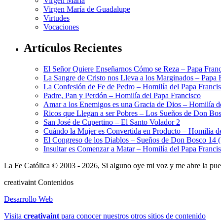
Virgen María
Virgen María de Guadalupe
Virtudes
Vocaciones
Artículos Recientes
El Señor Quiere Enseñarnos Cómo se Reza – Papa Franc
La Sangre de Cristo nos Lleva a los Marginados – Papa 
La Confesión de Fe de Pedro – Homilía del Papa Franci
Padre, Pan y Perdón – Homilía del Papa Francisco
Amar a los Enemigos es una Gracia de Dios – Homilía d
Ricos que Llegan a ser Pobres – Los Sueños de Don Bos
San José de Cupertino – El Santo Volador 2
Cuándo la Mujer es Convertida en Producto – Homilía d
El Congreso de los Diablos – Sueños de Don Bosco 14 
Insultar es Comenzar a Matar – Homilía del Papa Franci
La Fe Católica © 2003 - 2026, Si alguno oye mi voz y me abre la puert
creativa
int
Contenidos
Desarrollo Web
Visita
creativa
int
para conocer nuestros otros sitios de contenido