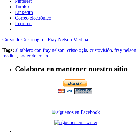
Pinterest
Tumblr
LinkedIn
Correo electrónico
Imprimir
Curso de Cristología – Fray Nelson Medina
Tags:
al tablero con fray nelson
,
cristología
,
cristovisión
,
fray nelson
medina
,
poder de cristo
Colabora en mantener nuestro sitio