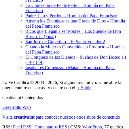
Francisco
La Confesión de Fe de Pedro – Homilía del Papa
Francisco
Padre, Pan y Perdón – Homilía del Papa Francisco
Amar a los Enemigos es una Gracia de Dios – Homilía
del Papa Francisco
Ricos que Llegan a ser Pobres – Los Sueños de Don
Bosco 15 (Final)
San José de Cupertino – El Santo Volador 2
Cuándo la Mujer es Convertida en Producto – Homilía
del Papa Francisco
El Congreso de los Diablos – Sueños de Don Bosco 14
(140-149)
Insultar es Comenzar a Matar – Homilía del Papa
Francisco
La Fe Católica © 2003 - 2026, Si alguno oye mi voz y me abre la
puerta entraré en su casa y cenaré con él.
↑ Subir
creativa
int
Contenidos
Desarrollo Web
Visita
creativa
int
para conocer nuestros otros sitios de contenido
RSS:
Feed RSS
|
Comentarios RSS
| CMS:
WordPress
, 77 queries.