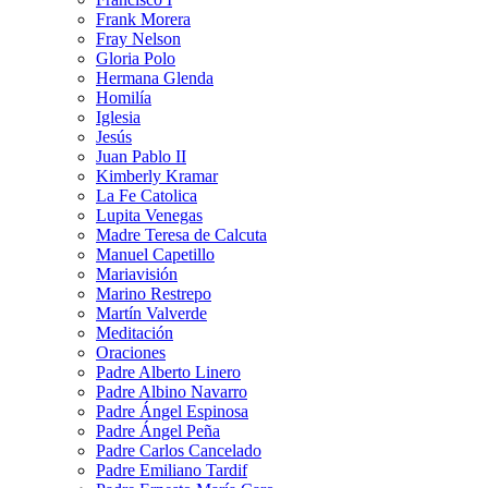
Frank Morera
Fray Nelson
Gloria Polo
Hermana Glenda
Homilía
Iglesia
Jesús
Juan Pablo II
Kimberly Kramar
La Fe Catolica
Lupita Venegas
Madre Teresa de Calcuta
Manuel Capetillo
Mariavisión
Marino Restrepo
Martín Valverde
Meditación
Oraciones
Padre Alberto Linero
Padre Albino Navarro
Padre Ángel Espinosa
Padre Ángel Peña
Padre Carlos Cancelado
Padre Emiliano Tardif