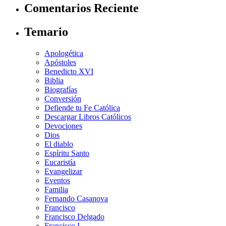
Comentarios Reciente
Temario
Apologética
Apóstoles
Benedicto XVI
Biblia
Biografías
Conversión
Defiende tu Fe Católica
Descargar Libros Católicos
Devociones
Dios
El diablo
Espíritu Santo
Eucaristía
Evangelizar
Eventos
Familia
Fernando Casanova
Francisco
Francisco Delgado
Francisco I