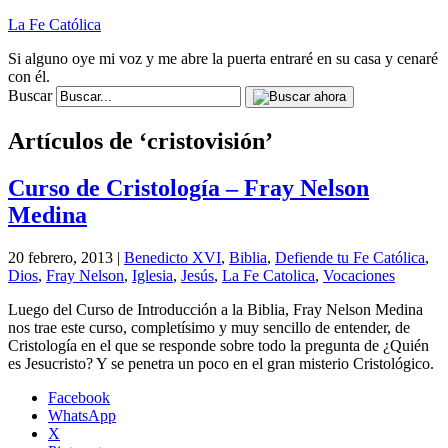
La Fe Católica
Si alguno oye mi voz y me abre la puerta entraré en su casa y cenaré
con él.
Buscar
Artículos de ‘cristovisión’
Curso de Cristología – Fray Nelson
Medina
20 febrero, 2013 |
Benedicto XVI
,
Biblia
,
Defiende tu Fe Católica
,
Dios
,
Fray Nelson
,
Iglesia
,
Jesús
,
La Fe Catolica
,
Vocaciones
Luego del Curso de Introducción a la Biblia, Fray Nelson Medina
nos trae este curso, completísimo y muy sencillo de entender, de
Cristología en el que se responde sobre todo la pregunta de ¿Quién
es Jesucristo? Y se penetra un poco en el gran misterio Cristológico.
Facebook
WhatsApp
X