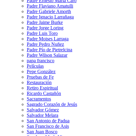
Padre Ernesto María Caro
Padre Flaviano Amatulli
Padre Gabriele Amorth
Padre Ignacio Larrañaga
Padre Jaime Burke
Padre Jorge Loring
Padre Luis Toro
Padre Moises Larraga
Padre Pedro Nuñez
Padre Pío de Pietrelcina
Padre Wilson Salazar
papa francisco
Películas
Pepe González
Pruebas de Fe
Restauración
Retiro Espiritual
Ricardo Castañón
Sacramentos
Sagrado Corazón de Jesús
Salvador Gómez
Salvador Melara
San Antonio de Padua
San Francisco de Asis
San Juan Bosco