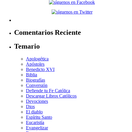
Comentarios Reciente
Temario
Apologética
Apóstoles
Benedicto XVI
Biblia
Biografías
Conversión
Defiende tu Fe Católica
Descargar Libros Católicos
Devociones
Dios
El diablo
Espíritu Santo
Eucaristía
Evangelizar