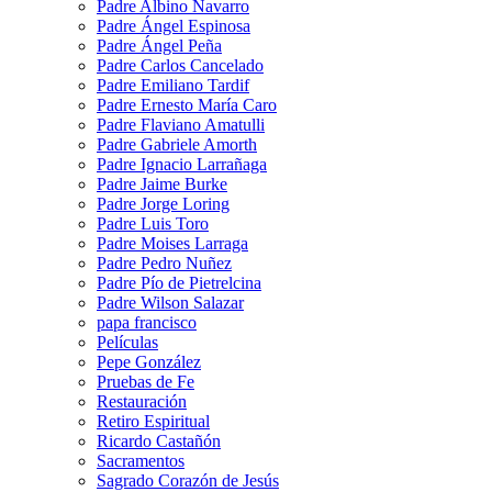
Padre Albino Navarro
Padre Ángel Espinosa
Padre Ángel Peña
Padre Carlos Cancelado
Padre Emiliano Tardif
Padre Ernesto María Caro
Padre Flaviano Amatulli
Padre Gabriele Amorth
Padre Ignacio Larrañaga
Padre Jaime Burke
Padre Jorge Loring
Padre Luis Toro
Padre Moises Larraga
Padre Pedro Nuñez
Padre Pío de Pietrelcina
Padre Wilson Salazar
papa francisco
Películas
Pepe González
Pruebas de Fe
Restauración
Retiro Espiritual
Ricardo Castañón
Sacramentos
Sagrado Corazón de Jesús