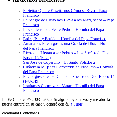
El Señor Quiere Enseñarnos Cómo se Reza – Papa
Francisco
La Sangre de Cristo nos Lleva a los Marginados – Papa
Francisco
La Confesión de Fe de Pedro – Homilía del Papa
Francisco
Padre, Pan y Perdón – Homilía del Papa Francisco
Amar a los Enemigos es una Gracia de Dios – Homilía
del Papa Francisco
Ricos que Llegan a ser Pobres – Los Sueños de Don
Bosco 15 (Final)
San José de Cupertino – El Santo Volador 2
Cuándo la Mujer es Convertida en Producto – Homilía
del Papa Francisco
El Congreso de los Diablos – Sueños de Don Bosco 14
(140-149)
Insultar es Comenzar a Matar – Homilía del Papa
Francisco
La Fe Católica © 2003 - 2026, Si alguno oye mi voz y me abre la
puerta entraré en su casa y cenaré con él.
↑ Subir
creativa
int
Contenidos