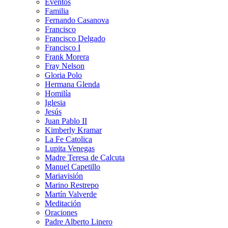
Eventos
Familia
Fernando Casanova
Francisco
Francisco Delgado
Francisco I
Frank Morera
Fray Nelson
Gloria Polo
Hermana Glenda
Homilía
Iglesia
Jesús
Juan Pablo II
Kimberly Kramar
La Fe Catolica
Lupita Venegas
Madre Teresa de Calcuta
Manuel Capetillo
Mariavisión
Marino Restrepo
Martín Valverde
Meditación
Oraciones
Padre Alberto Linero