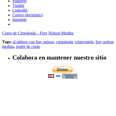
Pinterest
Tumblr
LinkedIn
Correo electrónico
Imprimir
Curso de Cristología – Fray Nelson Medina
Tags:
al tablero con fray nelson
,
cristología
,
cristovisión
,
fray nelson
medina
,
poder de cristo
Colabora en mantener nuestro sitio