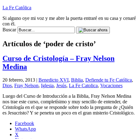
La Fe Católica
Si alguno oye mi voz y me abre la puerta entraré en su casa y cenaré
con él.
Buscar
Artículos de ‘poder de cristo’
Curso de Cristología – Fray Nelson
Medina
20 febrero, 2013 |
Benedicto XVI
,
Biblia
,
Defiende tu Fe Católica
,
Dios
,
Fray Nelson
,
Iglesia
,
Jesús
,
La Fe Catolica
,
Vocaciones
Luego del Curso de Introducción a la Biblia, Fray Nelson Medina
nos trae este curso, completísimo y muy sencillo de entender, de
Cristología en el que se responde sobre todo la pregunta de ¿Quién
es Jesucristo? Y se penetra un poco en el gran misterio Cristológico.
Facebook
WhatsApp
X