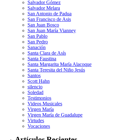
Salvador Gómez
Salvador Melara
San Antonio de Padua
San Francisco de Asis
San Juan Bosco
San Juan María Vianney
San Pablo
San Pedro
Sanación
Santa Clara de Asís
Santa Faustina
Santa Margarita María Alacoque
Santa Teresita del Niño Jesús
Santos
Scott Hahn
silencio
Soledad
Testimonios
Videos Musicales
Virgen María
Virgen María de Guadalupe
Virtudes
Vocaciones
Artículos Recientes