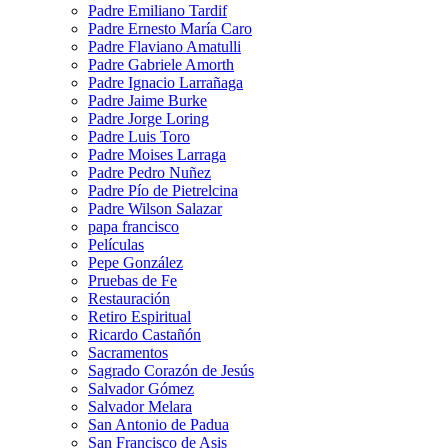
Padre Emiliano Tardif
Padre Ernesto María Caro
Padre Flaviano Amatulli
Padre Gabriele Amorth
Padre Ignacio Larrañaga
Padre Jaime Burke
Padre Jorge Loring
Padre Luis Toro
Padre Moises Larraga
Padre Pedro Nuñez
Padre Pío de Pietrelcina
Padre Wilson Salazar
papa francisco
Películas
Pepe González
Pruebas de Fe
Restauración
Retiro Espiritual
Ricardo Castañón
Sacramentos
Sagrado Corazón de Jesús
Salvador Gómez
Salvador Melara
San Antonio de Padua
San Francisco de Asis