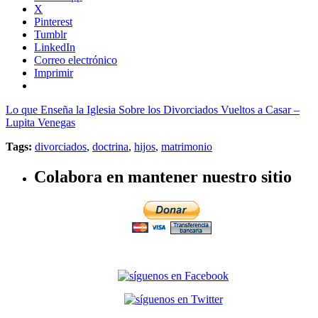
X
Pinterest
Tumblr
LinkedIn
Correo electrónico
Imprimir
Lo que Enseña la Iglesia Sobre los Divorciados Vueltos a Casar –
Lupita Venegas
Tags:
divorciados
,
doctrina
,
hijos
,
matrimonio
Colabora en mantener nuestro sitio