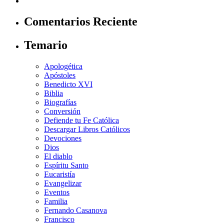
Comentarios Reciente
Temario
Apologética
Apóstoles
Benedicto XVI
Biblia
Biografías
Conversión
Defiende tu Fe Católica
Descargar Libros Católicos
Devociones
Dios
El diablo
Espíritu Santo
Eucaristía
Evangelizar
Eventos
Familia
Fernando Casanova
Francisco