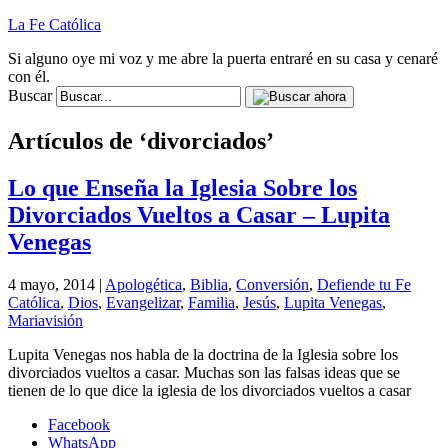
La Fe Católica
Si alguno oye mi voz y me abre la puerta entraré en su casa y cenaré
con él.
Buscar
Artículos de ‘divorciados’
Lo que Enseña la Iglesia Sobre los
Divorciados Vueltos a Casar – Lupita
Venegas
4 mayo, 2014 |
Apologética
,
Biblia
,
Conversión
,
Defiende tu Fe
Católica
,
Dios
,
Evangelizar
,
Familia
,
Jesús
,
Lupita Venegas
,
Mariavisión
Lupita Venegas nos habla de la doctrina de la Iglesia sobre los
divorciados vueltos a casar. Muchas son las falsas ideas que se
tienen de lo que dice la iglesia de los divorciados vueltos a casar
Facebook
WhatsApp