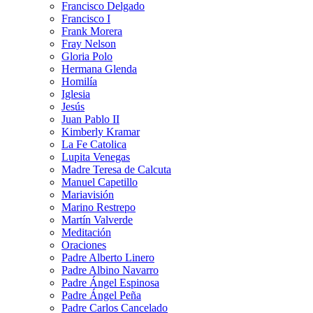
Francisco Delgado
Francisco I
Frank Morera
Fray Nelson
Gloria Polo
Hermana Glenda
Homilía
Iglesia
Jesús
Juan Pablo II
Kimberly Kramar
La Fe Catolica
Lupita Venegas
Madre Teresa de Calcuta
Manuel Capetillo
Mariavisión
Marino Restrepo
Martín Valverde
Meditación
Oraciones
Padre Alberto Linero
Padre Albino Navarro
Padre Ángel Espinosa
Padre Ángel Peña
Padre Carlos Cancelado