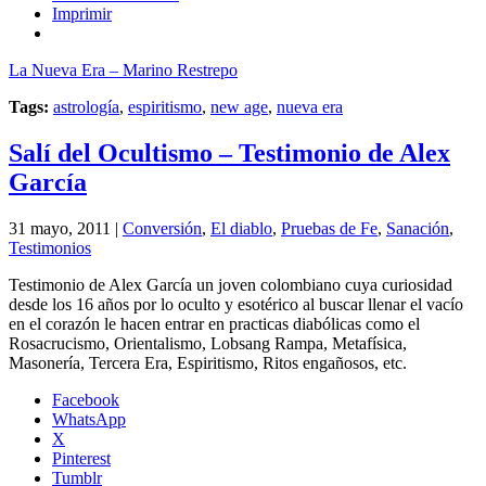
Imprimir
La Nueva Era – Marino Restrepo
Tags:
astrología
,
espiritismo
,
new age
,
nueva era
Salí del Ocultismo – Testimonio de Alex
García
31 mayo, 2011 |
Conversión
,
El diablo
,
Pruebas de Fe
,
Sanación
,
Testimonios
Testimonio de Alex García un joven colombiano cuya curiosidad
desde los 16 años por lo oculto y esotérico al buscar llenar el vacío
en el corazón le hacen entrar en practicas diabólicas como el
Rosacrucismo, Orientalismo, Lobsang Rampa, Metafísica,
Masonería, Tercera Era, Espiritismo, Ritos engañosos, etc.
Facebook
WhatsApp
X
Pinterest
Tumblr