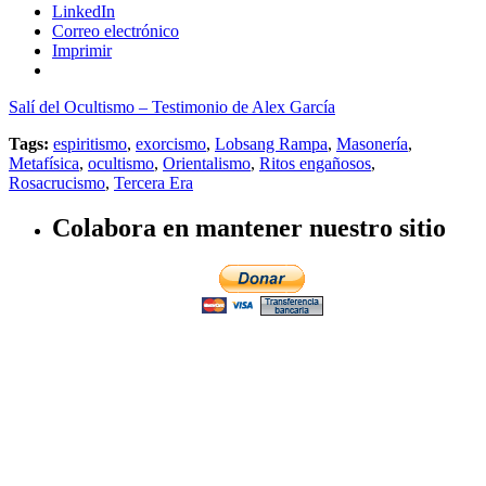
LinkedIn
Correo electrónico
Imprimir
Salí del Ocultismo – Testimonio de Alex García
Tags:
espiritismo
,
exorcismo
,
Lobsang Rampa
,
Masonería
,
Metafísica
,
ocultismo
,
Orientalismo
,
Ritos engañosos
,
Rosacrucismo
,
Tercera Era
Colabora en mantener nuestro sitio