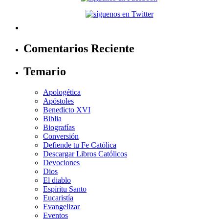
Comentarios Reciente
Temario
Apologética
Apóstoles
Benedicto XVI
Biblia
Biografías
Conversión
Defiende tu Fe Católica
Descargar Libros Católicos
Devociones
Dios
El diablo
Espíritu Santo
Eucaristía
Evangelizar
Eventos