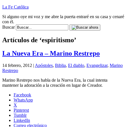
La Fe Católica
Si alguno oye mi voz y me abre la puerta entraré en su casa y cenaré
con él.
Buscar
Artículos de ‘espiritismo’
La Nueva Era – Marino Restrepo
14 febrero, 2012 |
Apóstoles
,
Biblia
,
El diablo
,
Evangelizar
,
Marino
Restrepo
Marino Restrepo nos habla de la Nueva Era, la cual intenta
mantener la adoración a la creación en lugar de Creador.
Facebook
WhatsApp
X
Pinterest
Tumblr
LinkedIn
Correo electrónico