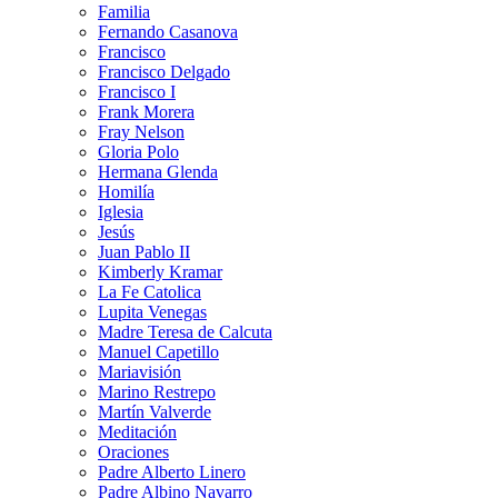
Familia
Fernando Casanova
Francisco
Francisco Delgado
Francisco I
Frank Morera
Fray Nelson
Gloria Polo
Hermana Glenda
Homilía
Iglesia
Jesús
Juan Pablo II
Kimberly Kramar
La Fe Catolica
Lupita Venegas
Madre Teresa de Calcuta
Manuel Capetillo
Mariavisión
Marino Restrepo
Martín Valverde
Meditación
Oraciones
Padre Alberto Linero
Padre Albino Navarro