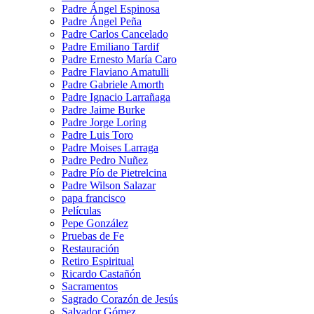
Padre Ángel Espinosa
Padre Ángel Peña
Padre Carlos Cancelado
Padre Emiliano Tardif
Padre Ernesto María Caro
Padre Flaviano Amatulli
Padre Gabriele Amorth
Padre Ignacio Larrañaga
Padre Jaime Burke
Padre Jorge Loring
Padre Luis Toro
Padre Moises Larraga
Padre Pedro Nuñez
Padre Pío de Pietrelcina
Padre Wilson Salazar
papa francisco
Películas
Pepe González
Pruebas de Fe
Restauración
Retiro Espiritual
Ricardo Castañón
Sacramentos
Sagrado Corazón de Jesús
Salvador Gómez