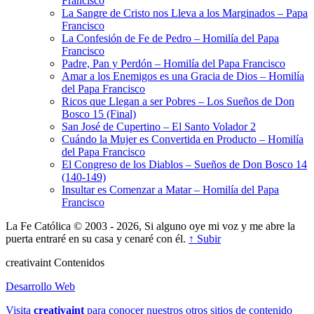
Francisco
La Sangre de Cristo nos Lleva a los Marginados – Papa
Francisco
La Confesión de Fe de Pedro – Homilía del Papa
Francisco
Padre, Pan y Perdón – Homilía del Papa Francisco
Amar a los Enemigos es una Gracia de Dios – Homilía
del Papa Francisco
Ricos que Llegan a ser Pobres – Los Sueños de Don
Bosco 15 (Final)
San José de Cupertino – El Santo Volador 2
Cuándo la Mujer es Convertida en Producto – Homilía
del Papa Francisco
El Congreso de los Diablos – Sueños de Don Bosco 14
(140-149)
Insultar es Comenzar a Matar – Homilía del Papa
Francisco
La Fe Católica © 2003 - 2026, Si alguno oye mi voz y me abre la
puerta entraré en su casa y cenaré con él.
↑ Subir
creativa
int
Contenidos
Desarrollo Web
Visita
creativa
int
para conocer nuestros otros sitios de contenido