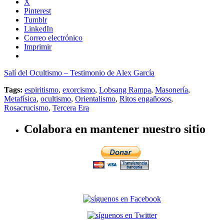
X
Pinterest
Tumblr
LinkedIn
Correo electrónico
Imprimir
Salí del Ocultismo – Testimonio de Alex García
Tags:
espiritismo
,
exorcismo
,
Lobsang Rampa
,
Masonería
,
Metafísica
,
ocultismo
,
Orientalismo
,
Ritos engañosos
,
Rosacrucismo
,
Tercera Era
Colabora en mantener nuestro sitio