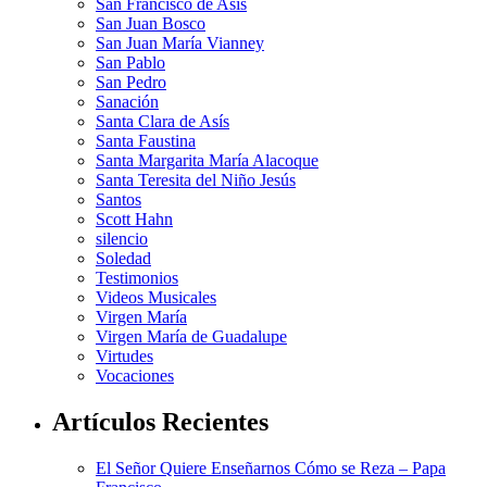
San Francisco de Asis
San Juan Bosco
San Juan María Vianney
San Pablo
San Pedro
Sanación
Santa Clara de Asís
Santa Faustina
Santa Margarita María Alacoque
Santa Teresita del Niño Jesús
Santos
Scott Hahn
silencio
Soledad
Testimonios
Videos Musicales
Virgen María
Virgen María de Guadalupe
Virtudes
Vocaciones
Artículos Recientes
El Señor Quiere Enseñarnos Cómo se Reza – Papa