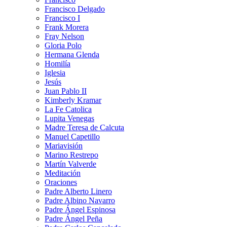
Francisco Delgado
Francisco I
Frank Morera
Fray Nelson
Gloria Polo
Hermana Glenda
Homilía
Iglesia
Jesús
Juan Pablo II
Kimberly Kramar
La Fe Catolica
Lupita Venegas
Madre Teresa de Calcuta
Manuel Capetillo
Mariavisión
Marino Restrepo
Martín Valverde
Meditación
Oraciones
Padre Alberto Linero
Padre Albino Navarro
Padre Ángel Espinosa
Padre Ángel Peña