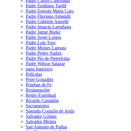
Padre Carlos Cancelado
Padre Emiliano Tardif
Padre Ernesto María Caro
Padre Flaviano Amatulli
Padre Gabriele Amorth
Padre Ignacio Larrañaga
Padre Jaime Burke
Padre Jorge Loring
Padre Luis Toro
Padre Moises Larraga
Padre Pedro Nuñez
Padre Pío de Pietrelcina
Padre Wilson Salazar
papa francisco
Películas
Pepe González
Pruebas de Fe
Restauración
Retiro Espiritual
Ricardo Castañón
Sacramentos
Sagrado Corazón de Jesús
Salvador Gómez
Salvador Melara
San Antonio de Padua