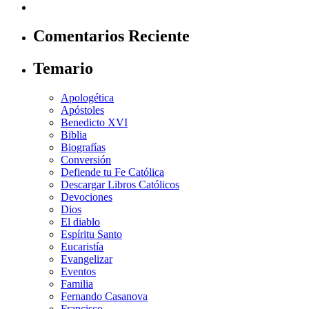
Comentarios Reciente
Temario
Apologética
Apóstoles
Benedicto XVI
Biblia
Biografías
Conversión
Defiende tu Fe Católica
Descargar Libros Católicos
Devociones
Dios
El diablo
Espíritu Santo
Eucaristía
Evangelizar
Eventos
Familia
Fernando Casanova
Francisco