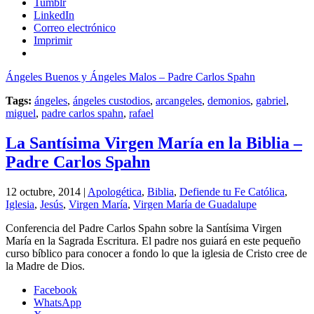
Tumblr
LinkedIn
Correo electrónico
Imprimir
Ángeles Buenos y Ángeles Malos – Padre Carlos Spahn
Tags:
ángeles
,
ángeles custodios
,
arcangeles
,
demonios
,
gabriel
,
miguel
,
padre carlos spahn
,
rafael
La Santísima Virgen María en la Biblia –
Padre Carlos Spahn
12 octubre, 2014 |
Apologética
,
Biblia
,
Defiende tu Fe Católica
,
Iglesia
,
Jesús
,
Virgen María
,
Virgen María de Guadalupe
Conferencia del Padre Carlos Spahn sobre la Santísima Virgen
María en la Sagrada Escritura. El padre nos guiará en este pequeño
curso bíblico para conocer a fondo lo que la iglesia de Cristo cree de
la Madre de Dios.
Facebook
WhatsApp