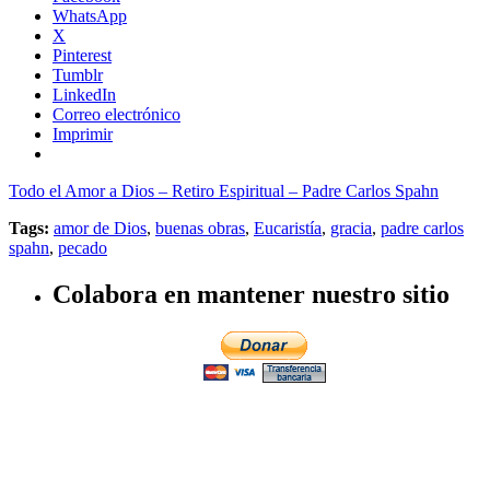
WhatsApp
X
Pinterest
Tumblr
LinkedIn
Correo electrónico
Imprimir
Todo el Amor a Dios – Retiro Espiritual – Padre Carlos Spahn
Tags:
amor de Dios
,
buenas obras
,
Eucaristía
,
gracia
,
padre carlos
spahn
,
pecado
Colabora en mantener nuestro sitio