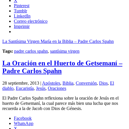
X
Pinterest
Tumblr
LinkedIn
Correo electrónico
Imprimir
La Santísima Virgen María en la Biblia – Padre Carlos Spahn
Tags:
padre carlos spahn
,
santísima virgen
La Oración en el Huerto de Getsemaní –
Padre Carlos Spahn
28 septiembre, 2013 |
Apóstoles
,
Biblia
,
Conversión
,
Dios
,
El
diablo
,
Eucaristía
,
Jesús
,
Oraciones
El Padre Carlos Spahn reflexiona sobre la oración de Jesús en el
huerto de Getsemaní, la cual parece más bien una lucha que nos
recuerda a la de Jacob con Dios de Génesis.
Facebook
WhatsApp
X