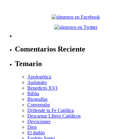
Comentarios Reciente
Temario
Apologética
Apóstoles
Benedicto XVI
Biblia
Biografías
Conversión
Defiende tu Fe Católica
Descargar Libros Católicos
Devociones
Dios
El diablo
Espíritu Santo