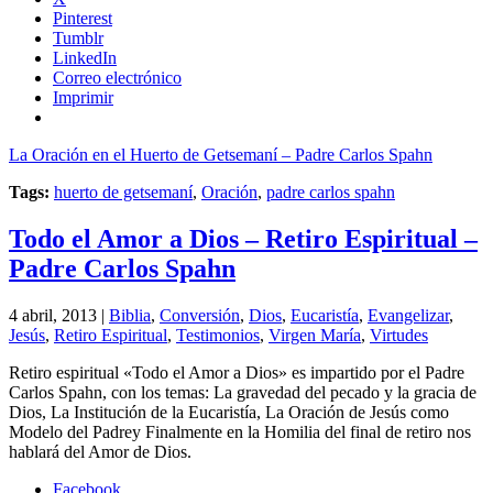
Pinterest
Tumblr
LinkedIn
Correo electrónico
Imprimir
La Oración en el Huerto de Getsemaní – Padre Carlos Spahn
Tags:
huerto de getsemaní
,
Oración
,
padre carlos spahn
Todo el Amor a Dios – Retiro Espiritual –
Padre Carlos Spahn
4 abril, 2013 |
Biblia
,
Conversión
,
Dios
,
Eucaristía
,
Evangelizar
,
Jesús
,
Retiro Espiritual
,
Testimonios
,
Virgen María
,
Virtudes
Retiro espiritual «Todo el Amor a Dios» es impartido por el Padre
Carlos Spahn, con los temas: La gravedad del pecado y la gracia de
Dios, La Institución de la Eucaristía, La Oración de Jesús como
Modelo del Padrey Finalmente en la Homilia del final de retiro nos
hablará del Amor de Dios.
Facebook