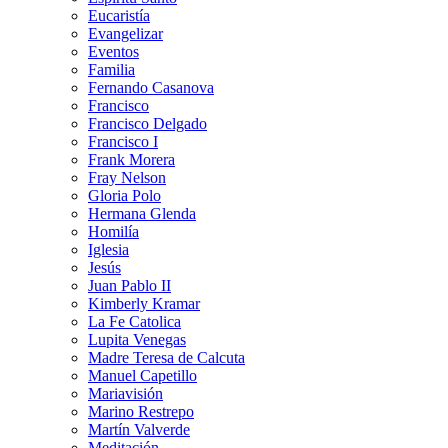
Eucaristía
Evangelizar
Eventos
Familia
Fernando Casanova
Francisco
Francisco Delgado
Francisco I
Frank Morera
Fray Nelson
Gloria Polo
Hermana Glenda
Homilía
Iglesia
Jesús
Juan Pablo II
Kimberly Kramar
La Fe Catolica
Lupita Venegas
Madre Teresa de Calcuta
Manuel Capetillo
Mariavisión
Marino Restrepo
Martín Valverde
Meditación