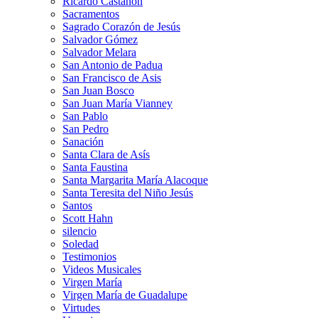
Ricardo Castañón
Sacramentos
Sagrado Corazón de Jesús
Salvador Gómez
Salvador Melara
San Antonio de Padua
San Francisco de Asis
San Juan Bosco
San Juan María Vianney
San Pablo
San Pedro
Sanación
Santa Clara de Asís
Santa Faustina
Santa Margarita María Alacoque
Santa Teresita del Niño Jesús
Santos
Scott Hahn
silencio
Soledad
Testimonios
Videos Musicales
Virgen María
Virgen María de Guadalupe
Virtudes