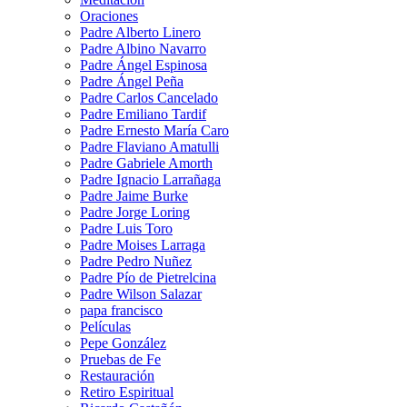
Oraciones
Padre Alberto Linero
Padre Albino Navarro
Padre Ángel Espinosa
Padre Ángel Peña
Padre Carlos Cancelado
Padre Emiliano Tardif
Padre Ernesto María Caro
Padre Flaviano Amatulli
Padre Gabriele Amorth
Padre Ignacio Larrañaga
Padre Jaime Burke
Padre Jorge Loring
Padre Luis Toro
Padre Moises Larraga
Padre Pedro Nuñez
Padre Pío de Pietrelcina
Padre Wilson Salazar
papa francisco
Películas
Pepe González
Pruebas de Fe
Restauración
Retiro Espiritual