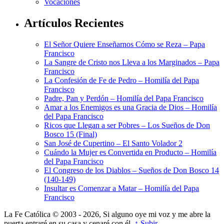
Vocaciones
Artículos Recientes
El Señor Quiere Enseñarnos Cómo se Reza – Papa
Francisco
La Sangre de Cristo nos Lleva a los Marginados – Papa
Francisco
La Confesión de Fe de Pedro – Homilía del Papa
Francisco
Padre, Pan y Perdón – Homilía del Papa Francisco
Amar a los Enemigos es una Gracia de Dios – Homilía
del Papa Francisco
Ricos que Llegan a ser Pobres – Los Sueños de Don
Bosco 15 (Final)
San José de Cupertino – El Santo Volador 2
Cuándo la Mujer es Convertida en Producto – Homilía
del Papa Francisco
El Congreso de los Diablos – Sueños de Don Bosco 14
(140-149)
Insultar es Comenzar a Matar – Homilía del Papa
Francisco
La Fe Católica © 2003 - 2026, Si alguno oye mi voz y me abre la
puerta entraré en su casa y cenaré con él.
↑ Subir