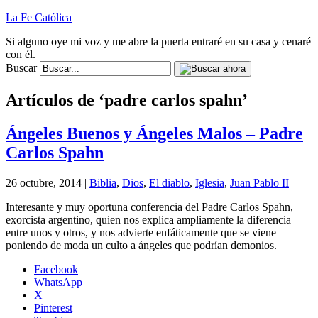
La Fe Católica
Si alguno oye mi voz y me abre la puerta entraré en su casa y cenaré
con él.
Buscar
Artículos de ‘padre carlos spahn’
Ángeles Buenos y Ángeles Malos – Padre
Carlos Spahn
26 octubre, 2014 |
Biblia
,
Dios
,
El diablo
,
Iglesia
,
Juan Pablo II
Interesante y muy oportuna conferencia del Padre Carlos Spahn,
exorcista argentino, quien nos explica ampliamente la diferencia
entre unos y otros, y nos advierte enfáticamente que se viene
poniendo de moda un culto a ángeles que podrían demonios.
Facebook
WhatsApp
X
Pinterest