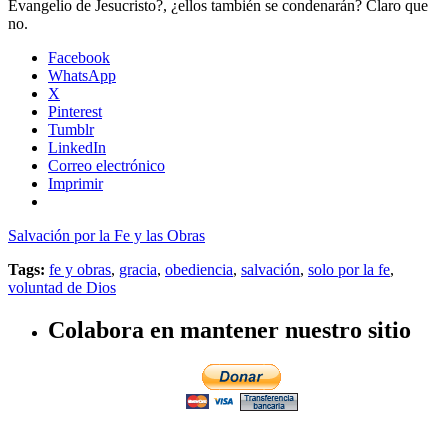
Evangelio de Jesucristo?, ¿ellos también se condenarán? Claro que
no.
Facebook
WhatsApp
X
Pinterest
Tumblr
LinkedIn
Correo electrónico
Imprimir
Salvación por la Fe y las Obras
Tags:
fe y obras
,
gracia
,
obediencia
,
salvación
,
solo por la fe
,
voluntad de Dios
Colabora en mantener nuestro sitio