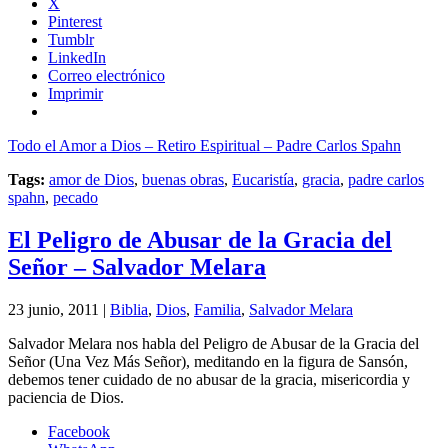
X
Pinterest
Tumblr
LinkedIn
Correo electrónico
Imprimir
Todo el Amor a Dios – Retiro Espiritual – Padre Carlos Spahn
Tags:
amor de Dios
,
buenas obras
,
Eucaristía
,
gracia
,
padre carlos
spahn
,
pecado
El Peligro de Abusar de la Gracia del
Señor – Salvador Melara
23 junio, 2011 |
Biblia
,
Dios
,
Familia
,
Salvador Melara
Salvador Melara nos habla del Peligro de Abusar de la Gracia del
Señor (Una Vez Más Señor), meditando en la figura de Sansón,
debemos tener cuidado de no abusar de la gracia, misericordia y
paciencia de Dios.
Facebook