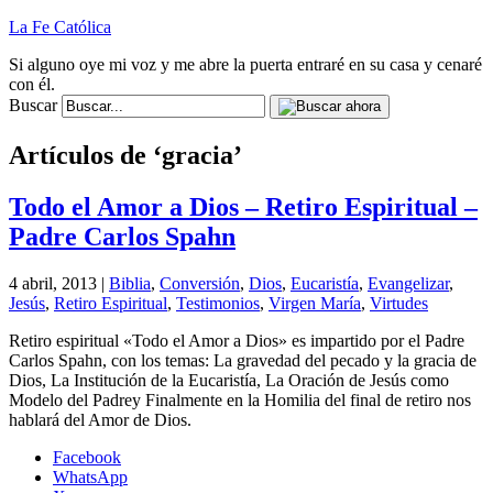
La Fe Católica
Si alguno oye mi voz y me abre la puerta entraré en su casa y cenaré
con él.
Buscar
Artículos de ‘gracia’
Todo el Amor a Dios – Retiro Espiritual –
Padre Carlos Spahn
4 abril, 2013 |
Biblia
,
Conversión
,
Dios
,
Eucaristía
,
Evangelizar
,
Jesús
,
Retiro Espiritual
,
Testimonios
,
Virgen María
,
Virtudes
Retiro espiritual «Todo el Amor a Dios» es impartido por el Padre
Carlos Spahn, con los temas: La gravedad del pecado y la gracia de
Dios, La Institución de la Eucaristía, La Oración de Jesús como
Modelo del Padrey Finalmente en la Homilia del final de retiro nos
hablará del Amor de Dios.
Facebook
WhatsApp