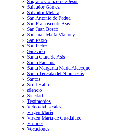
Sagrado Corazón de Jesús
Salvador Gómez
Salvador Melara
San Antonio de Padua
San Francisco de Asis
San Juan Bosco
San Juan María Vianney
San Pablo
San Pedro
Sanación
Santa Clara de Asís
Santa Faustina
Santa Margarita María Alacoque
Santa Teresita del Niño Jesús
Santos
Scott Hahn
silencio
Soledad
Testimonios
Videos Musicales
Virgen María
Virgen María de Guadalupe
Virtudes
Vocaciones