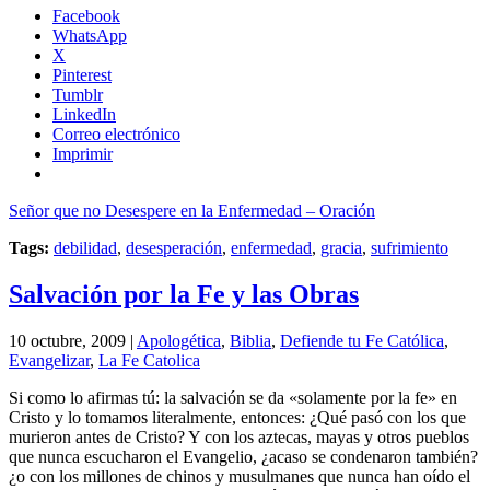
Facebook
WhatsApp
X
Pinterest
Tumblr
LinkedIn
Correo electrónico
Imprimir
Señor que no Desespere en la Enfermedad – Oración
Tags:
debilidad
,
desesperación
,
enfermedad
,
gracia
,
sufrimiento
Salvación por la Fe y las Obras
10 octubre, 2009 |
Apologética
,
Biblia
,
Defiende tu Fe Católica
,
Evangelizar
,
La Fe Catolica
Si como lo afirmas tú: la salvación se da «solamente por la fe» en
Cristo y lo tomamos literalmente, entonces: ¿Qué pasó con los que
murieron antes de Cristo? Y con los aztecas, mayas y otros pueblos
que nunca escucharon el Evangelio, ¿acaso se condenaron también?
¿o con los millones de chinos y musulmanes que nunca han oído el