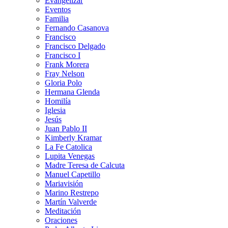
Evangelizar
Eventos
Familia
Fernando Casanova
Francisco
Francisco Delgado
Francisco I
Frank Morera
Fray Nelson
Gloria Polo
Hermana Glenda
Homilía
Iglesia
Jesús
Juan Pablo II
Kimberly Kramar
La Fe Catolica
Lupita Venegas
Madre Teresa de Calcuta
Manuel Capetillo
Mariavisión
Marino Restrepo
Martín Valverde
Meditación
Oraciones