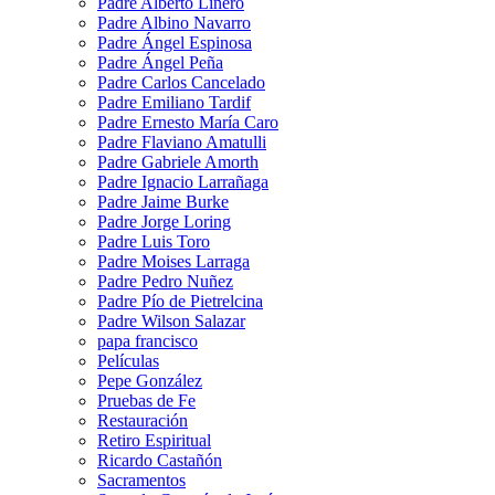
Padre Alberto Linero
Padre Albino Navarro
Padre Ángel Espinosa
Padre Ángel Peña
Padre Carlos Cancelado
Padre Emiliano Tardif
Padre Ernesto María Caro
Padre Flaviano Amatulli
Padre Gabriele Amorth
Padre Ignacio Larrañaga
Padre Jaime Burke
Padre Jorge Loring
Padre Luis Toro
Padre Moises Larraga
Padre Pedro Nuñez
Padre Pío de Pietrelcina
Padre Wilson Salazar
papa francisco
Películas
Pepe González
Pruebas de Fe
Restauración
Retiro Espiritual
Ricardo Castañón
Sacramentos