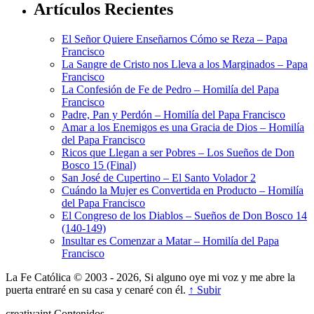
Artículos Recientes
El Señor Quiere Enseñarnos Cómo se Reza – Papa
Francisco
La Sangre de Cristo nos Lleva a los Marginados – Papa
Francisco
La Confesión de Fe de Pedro – Homilía del Papa
Francisco
Padre, Pan y Perdón – Homilía del Papa Francisco
Amar a los Enemigos es una Gracia de Dios – Homilía
del Papa Francisco
Ricos que Llegan a ser Pobres – Los Sueños de Don
Bosco 15 (Final)
San José de Cupertino – El Santo Volador 2
Cuándo la Mujer es Convertida en Producto – Homilía
del Papa Francisco
El Congreso de los Diablos – Sueños de Don Bosco 14
(140-149)
Insultar es Comenzar a Matar – Homilía del Papa
Francisco
La Fe Católica © 2003 - 2026, Si alguno oye mi voz y me abre la
puerta entraré en su casa y cenaré con él.
↑ Subir
creativa
int
Contenidos