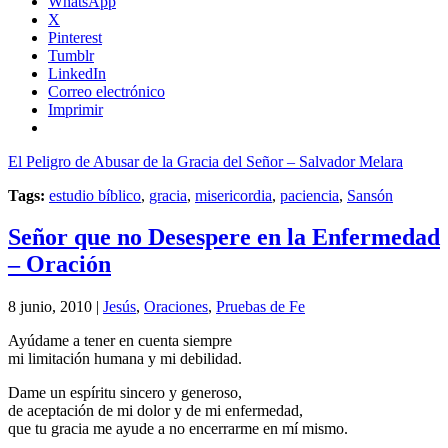
WhatsApp
X
Pinterest
Tumblr
LinkedIn
Correo electrónico
Imprimir
El Peligro de Abusar de la Gracia del Señor – Salvador Melara
Tags:
estudio bíblico
,
gracia
,
misericordia
,
paciencia
,
Sansón
Señor que no Desespere en la Enfermedad
– Oración
8 junio, 2010 |
Jesús
,
Oraciones
,
Pruebas de Fe
Ayúdame a tener en cuenta siempre
mi limitación humana y mi debilidad.
Dame un espíritu sincero y generoso,
de aceptación de mi dolor y de mi enfermedad,
que tu gracia me ayude a no encerrarme en mí mismo.