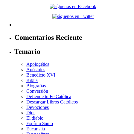
Comentarios Reciente
Temario
Apologética
Apóstoles
Benedicto XVI
Biblia
Biografías
Conversión
Defiende tu Fe Católica
Descargar Libros Católicos
Devociones
Dios
El diablo
Espíritu Santo
Eucaristía