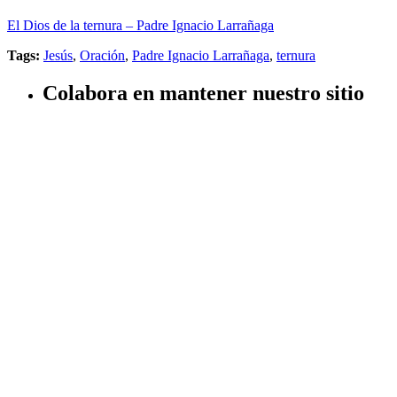
El Dios de la ternura – Padre Ignacio Larrañaga
Tags:
Jesús
,
Oración
,
Padre Ignacio Larrañaga
,
ternura
Colabora en mantener nuestro sitio