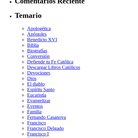
Comentarios Reciente
Temario
Apologética
Apóstoles
Benedicto XVI
Biblia
Biografías
Conversión
Defiende tu Fe Católica
Descargar Libros Católicos
Devociones
Dios
El diablo
Espíritu Santo
Eucaristía
Evangelizar
Eventos
Familia
Fernando Casanova
Francisco
Francisco Delgado
Francisco I