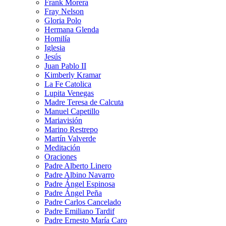
Frank Morera
Fray Nelson
Gloria Polo
Hermana Glenda
Homilía
Iglesia
Jesús
Juan Pablo II
Kimberly Kramar
La Fe Catolica
Lupita Venegas
Madre Teresa de Calcuta
Manuel Capetillo
Mariavisión
Marino Restrepo
Martín Valverde
Meditación
Oraciones
Padre Alberto Linero
Padre Albino Navarro
Padre Ángel Espinosa
Padre Ángel Peña
Padre Carlos Cancelado
Padre Emiliano Tardif
Padre Ernesto María Caro