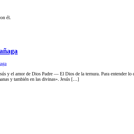
on él.
rañaga
ñaga
esús y el amor de Dios Padre — El Dios de la ternura. Para entender lo
manas y también en las divinas». Jesús […]