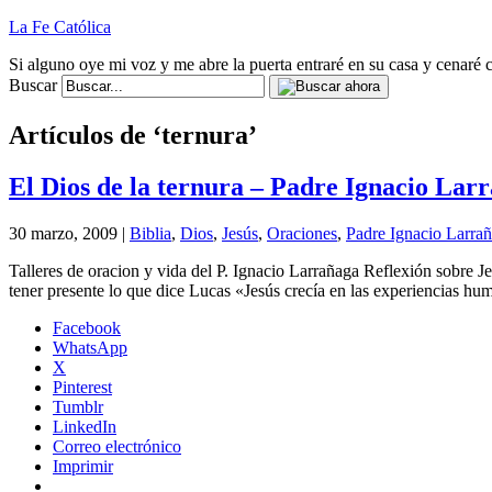
La Fe Católica
Si alguno oye mi voz y me abre la puerta entraré en su casa y cenaré c
Buscar
Artículos de ‘ternura’
El Dios de la ternura – Padre Ignacio Lar
30 marzo, 2009 |
Biblia
,
Dios
,
Jesús
,
Oraciones
,
Padre Ignacio Larra
Talleres de oracion y vida del P. Ignacio Larrañaga Reflexión sobre J
tener presente lo que dice Lucas «Jesús crecía en las experiencias hu
Facebook
WhatsApp
X
Pinterest
Tumblr
LinkedIn
Correo electrónico
Imprimir