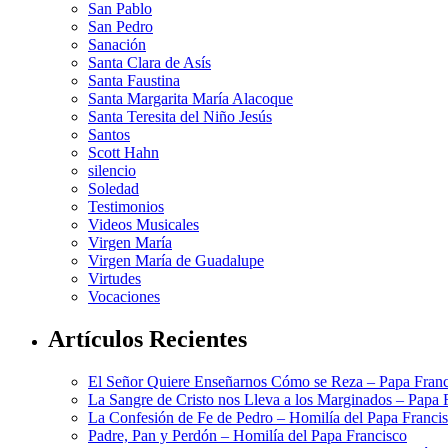
San Pablo
San Pedro
Sanación
Santa Clara de Asís
Santa Faustina
Santa Margarita María Alacoque
Santa Teresita del Niño Jesús
Santos
Scott Hahn
silencio
Soledad
Testimonios
Videos Musicales
Virgen María
Virgen María de Guadalupe
Virtudes
Vocaciones
Artículos Recientes
El Señor Quiere Enseñarnos Cómo se Reza – Papa Franc
La Sangre de Cristo nos Lleva a los Marginados – Papa 
La Confesión de Fe de Pedro – Homilía del Papa Franci
Padre, Pan y Perdón – Homilía del Papa Francisco