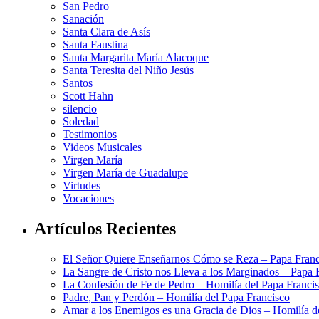
San Pedro
Sanación
Santa Clara de Asís
Santa Faustina
Santa Margarita María Alacoque
Santa Teresita del Niño Jesús
Santos
Scott Hahn
silencio
Soledad
Testimonios
Videos Musicales
Virgen María
Virgen María de Guadalupe
Virtudes
Vocaciones
Artículos Recientes
El Señor Quiere Enseñarnos Cómo se Reza – Papa Franc
La Sangre de Cristo nos Lleva a los Marginados – Papa 
La Confesión de Fe de Pedro – Homilía del Papa Franci
Padre, Pan y Perdón – Homilía del Papa Francisco
Amar a los Enemigos es una Gracia de Dios – Homilía d