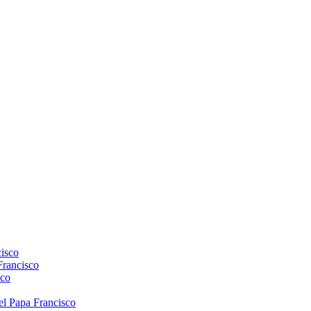
isco
Francisco
sco
el Papa Francisco