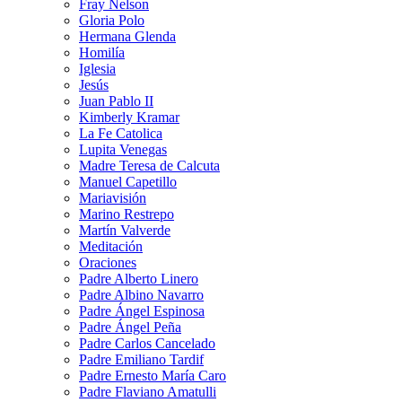
Fray Nelson
Gloria Polo
Hermana Glenda
Homilía
Iglesia
Jesús
Juan Pablo II
Kimberly Kramar
La Fe Catolica
Lupita Venegas
Madre Teresa de Calcuta
Manuel Capetillo
Mariavisión
Marino Restrepo
Martín Valverde
Meditación
Oraciones
Padre Alberto Linero
Padre Albino Navarro
Padre Ángel Espinosa
Padre Ángel Peña
Padre Carlos Cancelado
Padre Emiliano Tardif
Padre Ernesto María Caro
Padre Flaviano Amatulli