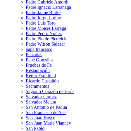
Padre Gabriele Amorth
Padre Ignacio Larrañaga
Padre Jaime Burke
Padre Jorge Loring
Padre Luis Toro
Padre Moises Larraga
Padre Pedro Nuñez
Padre Pío de Pietrelcina
Padre Wilson Salazar
papa francisco
Películas
Pepe González
Pruebas de Fe
Restauración
Retiro Espiritual
Ricardo Castañón
Sacramentos
Sagrado Corazón de Jesús
Salvador Gómez
Salvador Melara
San Antonio de Padua
San Francisco de Asis
San Juan Bosco
San Juan María Vianney
San Pablo