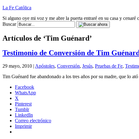
La Fe Católica
Si alguno oye mi voz y me abre la puerta entraré en su casa y cenaré c
Buscar
Artículos de ‘Tim Guénard’
Testimonio de Conversión de Tim Guénar
29 mayo, 2010 |
Apóstoles
,
Conversión
,
Jesús
,
Pruebas de Fe
,
Testim
Tim Guénard fue abandonado a los tres años por su madre, que lo ató a
Facebook
WhatsApp
X
Pinterest
Tumblr
LinkedIn
Correo electrónico
Imprimir