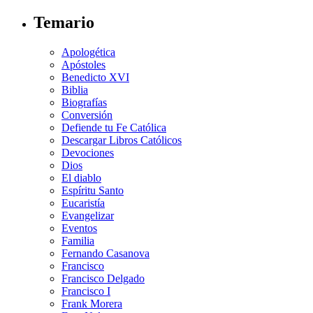
Temario
Apologética
Apóstoles
Benedicto XVI
Biblia
Biografías
Conversión
Defiende tu Fe Católica
Descargar Libros Católicos
Devociones
Dios
El diablo
Espíritu Santo
Eucaristía
Evangelizar
Eventos
Familia
Fernando Casanova
Francisco
Francisco Delgado
Francisco I
Frank Morera