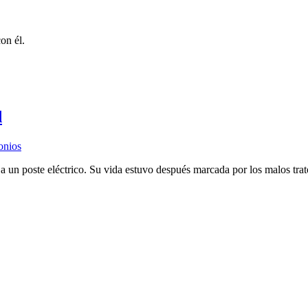
on él.
d
onios
 un poste eléctrico. Su vida estuvo después marcada por los malos trato