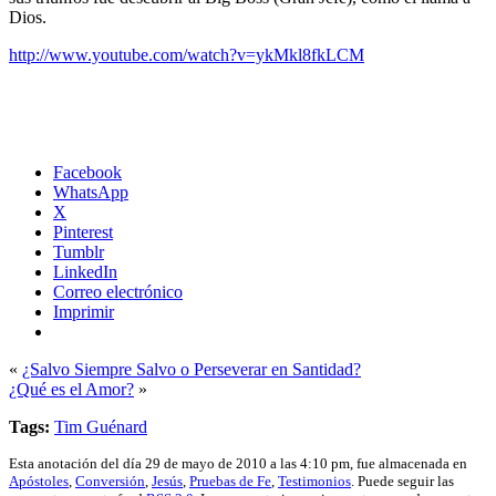
Dios.
http://www.youtube.com/watch?v=ykMkl8fkLCM
Facebook
WhatsApp
X
Pinterest
Tumblr
LinkedIn
Correo electrónico
Imprimir
«
¿Salvo Siempre Salvo o Perseverar en Santidad?
¿Qué es el Amor?
»
Tags:
Tim Guénard
Esta anotación del día 29 de mayo de 2010 a las 4:10 pm, fue almacenada en
Apóstoles
,
Conversión
,
Jesús
,
Pruebas de Fe
,
Testimonios
. Puede seguir las