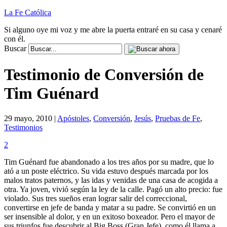
La Fe Católica
Si alguno oye mi voz y me abre la puerta entraré en su casa y cenaré
con él.
Buscar
Testimonio de Conversión de
Tim Guénard
29 mayo, 2010 |
Apóstoles
,
Conversión
,
Jesús
,
Pruebas de Fe
,
Testimonios
2
Tim Guénard fue abandonado a los tres años por su madre, que lo
ató a un poste eléctrico. Su vida estuvo después marcada por los
malos tratos paternos, y las idas y venidas de una casa de acogida a
otra. Ya joven, vivió según la ley de la calle. Pagó un alto precio: fue
violado. Sus tres sueños eran lograr salir del correccional,
convertirse en jefe de banda y matar a su padre. Se convirtió en un
ser insensible al dolor, y en un exitoso boxeador. Pero el mayor de
sus triunfos fue descubrir al Big Boss (Gran Jefe), como él llama a