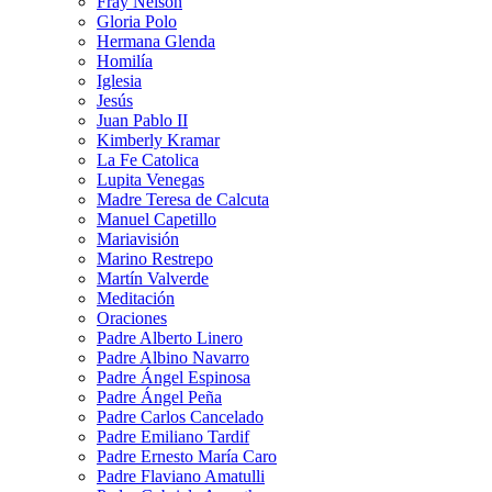
Fray Nelson
Gloria Polo
Hermana Glenda
Homilía
Iglesia
Jesús
Juan Pablo II
Kimberly Kramar
La Fe Catolica
Lupita Venegas
Madre Teresa de Calcuta
Manuel Capetillo
Mariavisión
Marino Restrepo
Martín Valverde
Meditación
Oraciones
Padre Alberto Linero
Padre Albino Navarro
Padre Ángel Espinosa
Padre Ángel Peña
Padre Carlos Cancelado
Padre Emiliano Tardif
Padre Ernesto María Caro
Padre Flaviano Amatulli