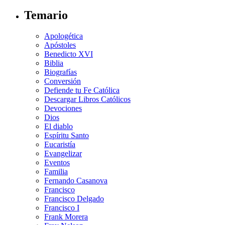
Temario
Apologética
Apóstoles
Benedicto XVI
Biblia
Biografías
Conversión
Defiende tu Fe Católica
Descargar Libros Católicos
Devociones
Dios
El diablo
Espíritu Santo
Eucaristía
Evangelizar
Eventos
Familia
Fernando Casanova
Francisco
Francisco Delgado
Francisco I
Frank Morera