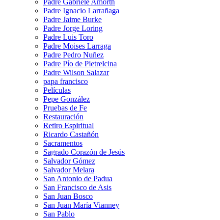
Padre Gabriele Amorth
Padre Ignacio Larrañaga
Padre Jaime Burke
Padre Jorge Loring
Padre Luis Toro
Padre Moises Larraga
Padre Pedro Nuñez
Padre Pío de Pietrelcina
Padre Wilson Salazar
papa francisco
Películas
Pepe González
Pruebas de Fe
Restauración
Retiro Espiritual
Ricardo Castañón
Sacramentos
Sagrado Corazón de Jesús
Salvador Gómez
Salvador Melara
San Antonio de Padua
San Francisco de Asis
San Juan Bosco
San Juan María Vianney
San Pablo