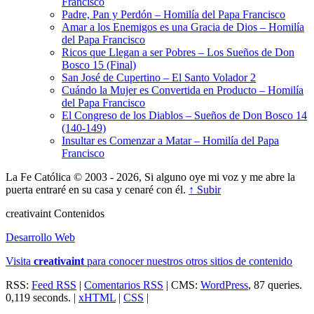
Francisco
Padre, Pan y Perdón – Homilía del Papa Francisco
Amar a los Enemigos es una Gracia de Dios – Homilía
del Papa Francisco
Ricos que Llegan a ser Pobres – Los Sueños de Don
Bosco 15 (Final)
San José de Cupertino – El Santo Volador 2
Cuándo la Mujer es Convertida en Producto – Homilía
del Papa Francisco
El Congreso de los Diablos – Sueños de Don Bosco 14
(140-149)
Insultar es Comenzar a Matar – Homilía del Papa
Francisco
La Fe Católica © 2003 - 2026, Si alguno oye mi voz y me abre la
puerta entraré en su casa y cenaré con él.
↑ Subir
creativa
int
Contenidos
Desarrollo Web
Visita
creativa
int
para conocer nuestros otros sitios de contenido
RSS:
Feed RSS
|
Comentarios RSS
| CMS:
WordPress
, 87 queries.
0,119 seconds. |
xHTML
|
CSS
|