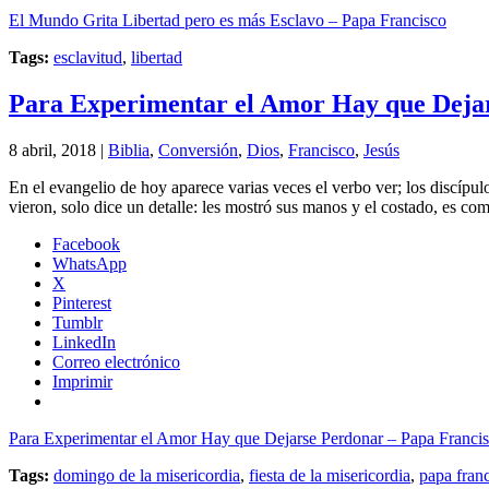
El Mundo Grita Libertad pero es más Esclavo – Papa Francisco
Tags:
esclavitud
,
libertad
Para Experimentar el Amor Hay que Dejar
8 abril, 2018 |
Biblia
,
Conversión
,
Dios
,
Francisco
,
Jesús
En el evangelio de hoy aparece varias veces el verbo ver; los discípul
vieron, solo dice un detalle: les mostró sus manos y el costado, es com
Facebook
WhatsApp
X
Pinterest
Tumblr
LinkedIn
Correo electrónico
Imprimir
Para Experimentar el Amor Hay que Dejarse Perdonar – Papa Franci
Tags:
domingo de la misericordia
,
fiesta de la misericordia
,
papa fran