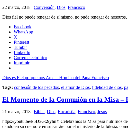
22 marzo, 2018 |
Conversión
,
Dios
,
Francisco
Dios fiel no puede renegar de sí mismo, no pude renegar de nosotros,
Facebook
WhatsApp
X
Pinterest
Tumblr
LinkedIn
Correo electrónico
Imprimir
Dios es Fiel porque nos Ama – Homilía del Papa Francisco
Tags:
confesión de los pecados
,
el amor de Dios
,
fidelidad de dios
,
pa
El Momento de la Comunión en la Misa – 
21 marzo, 2018 |
Biblia
,
Dios
,
Eucaristía
,
Francisco
,
Jesús
https://youtu.be/k5DxGx9yhnY Celebramos la Misa para nutrirnos de 
dando en su cuerpo y en su sangre por el ministerio de la Iglesia, com