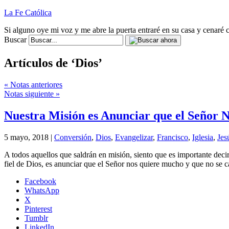
La Fe Católica
Si alguno oye mi voz y me abre la puerta entraré en su casa y cenaré c
Buscar
Artículos de ‘Dios’
« Notas anteriores
Notas siguiente »
Nuestra Misión es Anunciar que el Señor 
5 mayo, 2018 |
Conversión
,
Dios
,
Evangelizar
,
Francisco
,
Iglesia
,
Jes
A todos aquellos que saldrán en misión, siento que es importante decir
fiel de Dios, es anunciar que el Señor nos quiere mucho y que no se 
Facebook
WhatsApp
X
Pinterest
Tumblr
LinkedIn