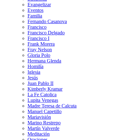
Evangelizar
Eventos
Familia
Fernando Casanova
Francisco
Francisco Delgado
Francisco I
Frank Morera
Fray Nelson
Gloria Polo
Hermana Glenda
Homilía
Iglesia
Jesús
Juan Pablo II
Kimberly Kramar
La Fe Catolica
Lupita Venegas
Madre Teresa de Calcuta
Manuel Capetillo
Mariavisión
Marino Restrepo
Martín Valverde
Meditación
Oraciones