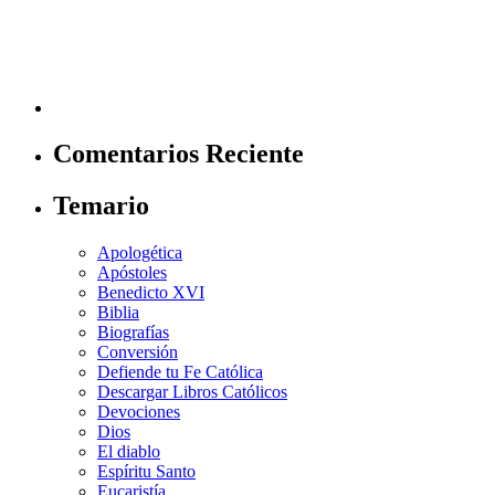
Comentarios Reciente
Temario
Apologética
Apóstoles
Benedicto XVI
Biblia
Biografías
Conversión
Defiende tu Fe Católica
Descargar Libros Católicos
Devociones
Dios
El diablo
Espíritu Santo
Eucaristía