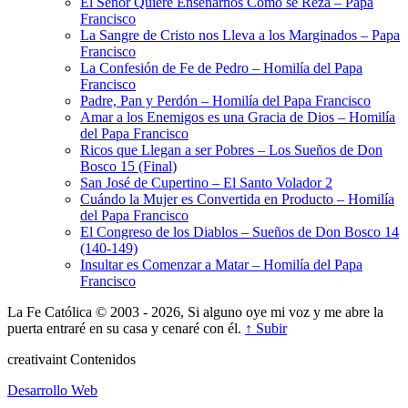
El Señor Quiere Enseñarnos Cómo se Reza – Papa
Francisco
La Sangre de Cristo nos Lleva a los Marginados – Papa
Francisco
La Confesión de Fe de Pedro – Homilía del Papa
Francisco
Padre, Pan y Perdón – Homilía del Papa Francisco
Amar a los Enemigos es una Gracia de Dios – Homilía
del Papa Francisco
Ricos que Llegan a ser Pobres – Los Sueños de Don
Bosco 15 (Final)
San José de Cupertino – El Santo Volador 2
Cuándo la Mujer es Convertida en Producto – Homilía
del Papa Francisco
El Congreso de los Diablos – Sueños de Don Bosco 14
(140-149)
Insultar es Comenzar a Matar – Homilía del Papa
Francisco
La Fe Católica © 2003 - 2026, Si alguno oye mi voz y me abre la
puerta entraré en su casa y cenaré con él.
↑ Subir
creativa
int
Contenidos
Desarrollo Web