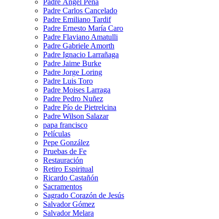
Padre Ángel Peña
Padre Carlos Cancelado
Padre Emiliano Tardif
Padre Ernesto María Caro
Padre Flaviano Amatulli
Padre Gabriele Amorth
Padre Ignacio Larrañaga
Padre Jaime Burke
Padre Jorge Loring
Padre Luis Toro
Padre Moises Larraga
Padre Pedro Nuñez
Padre Pío de Pietrelcina
Padre Wilson Salazar
papa francisco
Películas
Pepe González
Pruebas de Fe
Restauración
Retiro Espiritual
Ricardo Castañón
Sacramentos
Sagrado Corazón de Jesús
Salvador Gómez
Salvador Melara