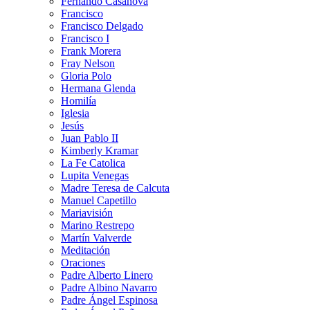
Fernando Casanova
Francisco
Francisco Delgado
Francisco I
Frank Morera
Fray Nelson
Gloria Polo
Hermana Glenda
Homilía
Iglesia
Jesús
Juan Pablo II
Kimberly Kramar
La Fe Catolica
Lupita Venegas
Madre Teresa de Calcuta
Manuel Capetillo
Mariavisión
Marino Restrepo
Martín Valverde
Meditación
Oraciones
Padre Alberto Linero
Padre Albino Navarro
Padre Ángel Espinosa