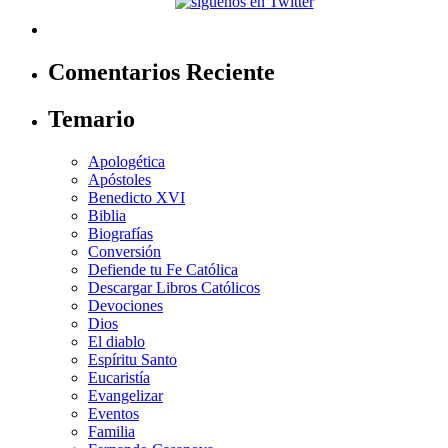
Comentarios Reciente
Temario
Apologética
Apóstoles
Benedicto XVI
Biblia
Biografías
Conversión
Defiende tu Fe Católica
Descargar Libros Católicos
Devociones
Dios
El diablo
Espíritu Santo
Eucaristía
Evangelizar
Eventos
Familia