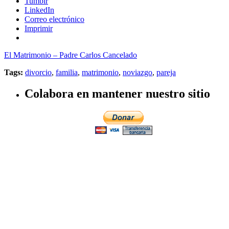
Tumblr
LinkedIn
Correo electrónico
Imprimir
El Matrimonio – Padre Carlos Cancelado
Tags:
divorcio
,
familia
,
matrimonio
,
noviazgo
,
pareja
Colabora en mantener nuestro sitio