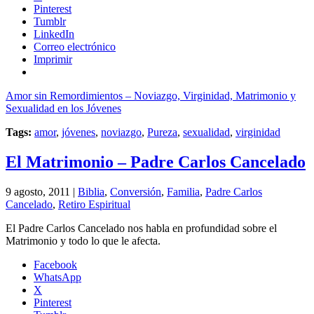
Pinterest
Tumblr
LinkedIn
Correo electrónico
Imprimir
Amor sin Remordimientos – Noviazgo, Virginidad, Matrimonio y
Sexualidad en los Jóvenes
Tags:
amor
,
jóvenes
,
noviazgo
,
Pureza
,
sexualidad
,
virginidad
El Matrimonio – Padre Carlos Cancelado
9 agosto, 2011 |
Biblia
,
Conversión
,
Familia
,
Padre Carlos
Cancelado
,
Retiro Espiritual
El Padre Carlos Cancelado nos habla en profundidad sobre el
Matrimonio y todo lo que le afecta.
Facebook
WhatsApp
X
Pinterest