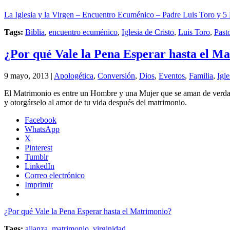
La Iglesia y la Virgen – Encuentro Ecuménico – Padre Luis Toro y 5 
Tags:
Biblia
,
encuentro ecuménico
,
Iglesia de Cristo
,
Luis Toro
,
Past
¿Por qué Vale la Pena Esperar hasta el M
9 mayo, 2013 |
Apologética
,
Conversión
,
Dios
,
Eventos
,
Familia
,
Igle
El Matrimonio es entre un Hombre y una Mujer que se aman de verdad, 
y otorgárselo al amor de tu vida después del matrimonio.
Facebook
WhatsApp
X
Pinterest
Tumblr
LinkedIn
Correo electrónico
Imprimir
¿Por qué Vale la Pena Esperar hasta el Matrimonio?
Tags:
alianza
,
matrimonio
,
virginidad