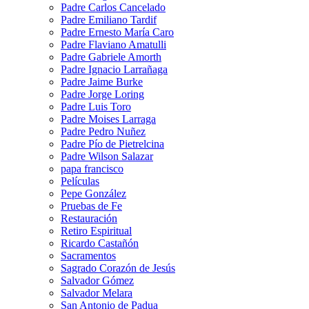
Padre Carlos Cancelado
Padre Emiliano Tardif
Padre Ernesto María Caro
Padre Flaviano Amatulli
Padre Gabriele Amorth
Padre Ignacio Larrañaga
Padre Jaime Burke
Padre Jorge Loring
Padre Luis Toro
Padre Moises Larraga
Padre Pedro Nuñez
Padre Pío de Pietrelcina
Padre Wilson Salazar
papa francisco
Películas
Pepe González
Pruebas de Fe
Restauración
Retiro Espiritual
Ricardo Castañón
Sacramentos
Sagrado Corazón de Jesús
Salvador Gómez
Salvador Melara
San Antonio de Padua