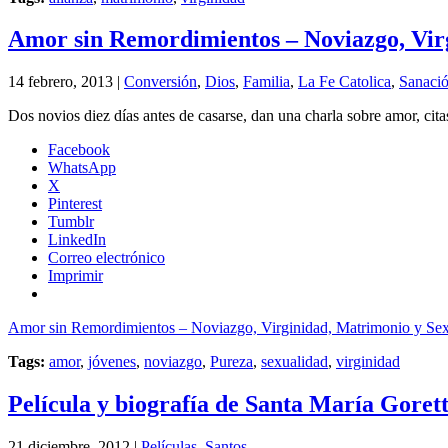
Amor sin Remordimientos – Noviazgo, Virg
14 febrero, 2013 |
Conversión
,
Dios
,
Familia
,
La Fe Catolica
,
Sanaci
Dos novios diez días antes de casarse, dan una charla sobre amor, cit
Facebook
WhatsApp
X
Pinterest
Tumblr
LinkedIn
Correo electrónico
Imprimir
Amor sin Remordimientos – Noviazgo, Virginidad, Matrimonio y Sex
Tags:
amor
,
jóvenes
,
noviazgo
,
Pureza
,
sexualidad
,
virginidad
Película y biografía de Santa María Gorett
21 diciembre, 2012 |
Películas
,
Santos