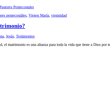
Pastores Pentecostales
ores pentecostáles
,
Virgen María
,
virginidad
atrimonio?
sia
,
Jesús
,
Testimonios
el matrimonio es una alianza para toda la vida que tiene a Dios por te