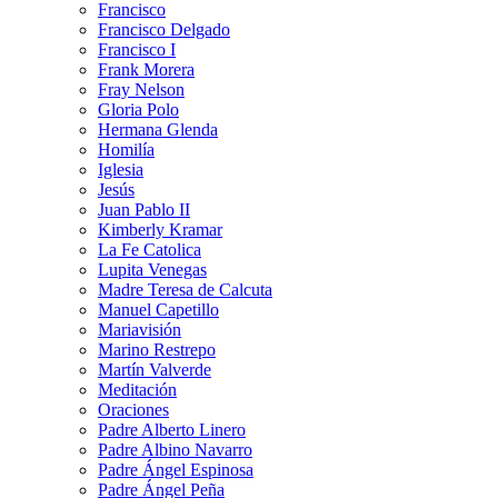
Francisco
Francisco Delgado
Francisco I
Frank Morera
Fray Nelson
Gloria Polo
Hermana Glenda
Homilía
Iglesia
Jesús
Juan Pablo II
Kimberly Kramar
La Fe Catolica
Lupita Venegas
Madre Teresa de Calcuta
Manuel Capetillo
Mariavisión
Marino Restrepo
Martín Valverde
Meditación
Oraciones
Padre Alberto Linero
Padre Albino Navarro
Padre Ángel Espinosa
Padre Ángel Peña