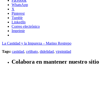
Facebook
WhatsApp
X
Pinterest
Tumblr
LinkedIn
Correo electrónico
Imprimir
La Castidad y la Impureza – Marino Restrepo
Tags:
castidad
,
celibato
,
didelidad
,
virginidad
Colabora en mantener nuestro sitio