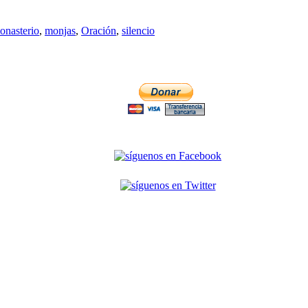
onasterio
,
monjas
,
Oración
,
silencio