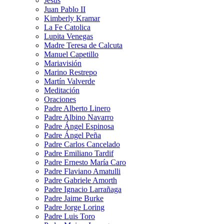
Jesús
Juan Pablo II
Kimberly Kramar
La Fe Catolica
Lupita Venegas
Madre Teresa de Calcuta
Manuel Capetillo
Mariavisión
Marino Restrepo
Martín Valverde
Meditación
Oraciones
Padre Alberto Linero
Padre Albino Navarro
Padre Ángel Espinosa
Padre Ángel Peña
Padre Carlos Cancelado
Padre Emiliano Tardif
Padre Ernesto María Caro
Padre Flaviano Amatulli
Padre Gabriele Amorth
Padre Ignacio Larrañaga
Padre Jaime Burke
Padre Jorge Loring
Padre Luis Toro