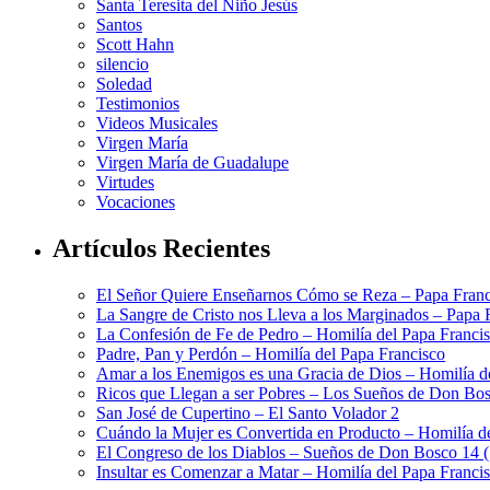
Santa Teresita del Niño Jesús
Santos
Scott Hahn
silencio
Soledad
Testimonios
Videos Musicales
Virgen María
Virgen María de Guadalupe
Virtudes
Vocaciones
Artículos Recientes
El Señor Quiere Enseñarnos Cómo se Reza – Papa Franc
La Sangre de Cristo nos Lleva a los Marginados – Papa 
La Confesión de Fe de Pedro – Homilía del Papa Franci
Padre, Pan y Perdón – Homilía del Papa Francisco
Amar a los Enemigos es una Gracia de Dios – Homilía d
Ricos que Llegan a ser Pobres – Los Sueños de Don Bos
San José de Cupertino – El Santo Volador 2
Cuándo la Mujer es Convertida en Producto – Homilía d
El Congreso de los Diablos – Sueños de Don Bosco 14 
Insultar es Comenzar a Matar – Homilía del Papa Franci