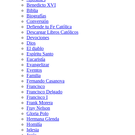
Benedicto XVI
Biblia
Biografías
Conversión
Defiende tu Fe Católica
Descargar Libros Católicos
Devociones
Dios
El diablo
Espíritu Santo
Eucaristía
Evangelizar
Eventos
Familia
Fernando Casanova
Francisco
Francisco Delgado
Francisco I
Frank Morera
Fray Nelson
Gloria Polo
Hermana Glenda
Homilía
Iglesia