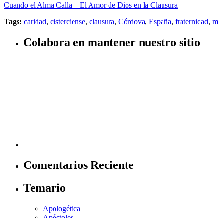
Cuando el Alma Calla – El Amor de Dios en la Clausura
Tags:
caridad
,
cisterciense
,
clausura
,
Córdova
,
España
,
fraternidad
,
m
Colabora en mantener nuestro sitio
Comentarios Reciente
Temario
Apologética
Apóstoles