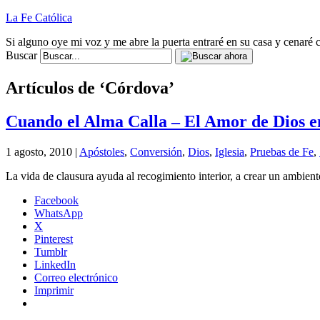
La Fe Católica
Si alguno oye mi voz y me abre la puerta entraré en su casa y cenaré c
Buscar
Artículos de ‘Córdova’
Cuando el Alma Calla – El Amor de Dios e
1 agosto, 2010 |
Apóstoles
,
Conversión
,
Dios
,
Iglesia
,
Pruebas de Fe
,
La vida de clausura ayuda al recogimiento interior, a crear un ambiente
Facebook
WhatsApp
X
Pinterest
Tumblr
LinkedIn
Correo electrónico
Imprimir