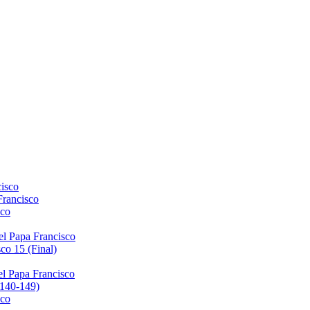
isco
Francisco
sco
el Papa Francisco
co 15 (Final)
el Papa Francisco
(140-149)
sco