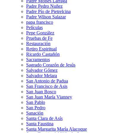
Padre Moises Larraga
Padre Pedro Nuñez
Padre Pío de Pietrelcina
Padre Wilson Salazar
papa francisco
Películas
Pepe González
Pruebas de Fe
Restauración
Retiro Espiritual
Ricardo Castañón
Sacramentos
Sagrado Corazón de Jesús
Salvador Gómez
Salvador Melara
San Antonio de Padua
San Francisco de Asis
San Juan Bosco
San Juan María Vianney
San Pablo
San Pedro
Sanación
Santa Clara de Asís
Santa Faustina
Santa Margarita María Alacoque