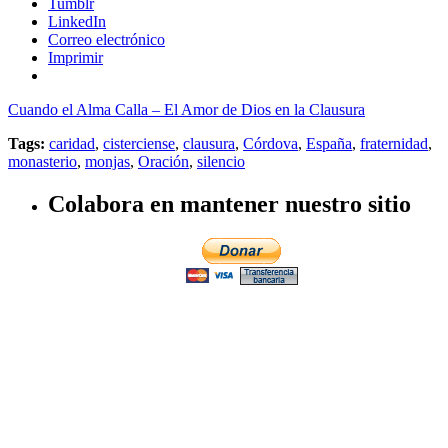
Tumblr
LinkedIn
Correo electrónico
Imprimir
Cuando el Alma Calla – El Amor de Dios en la Clausura
Tags:
caridad
,
cisterciense
,
clausura
,
Córdova
,
España
,
fraternidad
,
monasterio
,
monjas
,
Oración
,
silencio
Colabora en mantener nuestro sitio