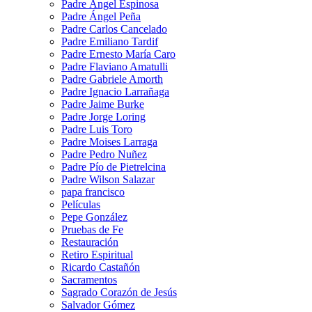
Padre Ángel Espinosa
Padre Ángel Peña
Padre Carlos Cancelado
Padre Emiliano Tardif
Padre Ernesto María Caro
Padre Flaviano Amatulli
Padre Gabriele Amorth
Padre Ignacio Larrañaga
Padre Jaime Burke
Padre Jorge Loring
Padre Luis Toro
Padre Moises Larraga
Padre Pedro Nuñez
Padre Pío de Pietrelcina
Padre Wilson Salazar
papa francisco
Películas
Pepe González
Pruebas de Fe
Restauración
Retiro Espiritual
Ricardo Castañón
Sacramentos
Sagrado Corazón de Jesús
Salvador Gómez