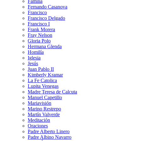
Familia
Fernando Casanova
Francisco
Francisco Delgado
Francisco I
Frank Morera
Fray Nelson
Gloria Polo
Hermana Glenda
Homilía
Iglesia
Jesús
Juan Pablo II
Kimberly Kramar
La Fe Catolica
Lupita Venegas
Madre Teresa de Calcuta
Manuel Capetillo
Mariavisión
Marino Restrepo
Martín Valverde
Meditación
Oraciones
Padre Alberto Linero
Padre Albino Navarro