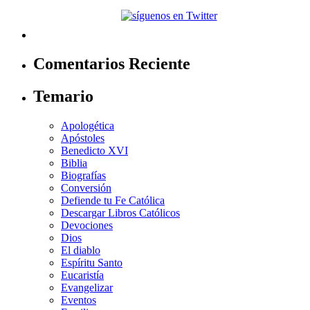
Comentarios Reciente
Temario
Apologética
Apóstoles
Benedicto XVI
Biblia
Biografías
Conversión
Defiende tu Fe Católica
Descargar Libros Católicos
Devociones
Dios
El diablo
Espíritu Santo
Eucaristía
Evangelizar
Eventos