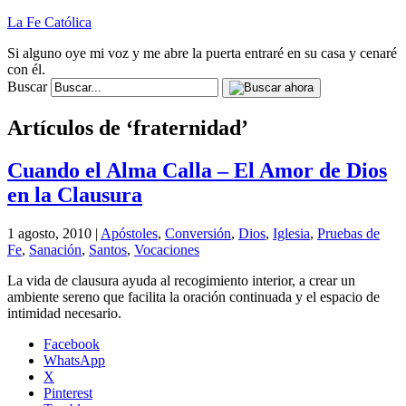
La Fe Católica
Si alguno oye mi voz y me abre la puerta entraré en su casa y cenaré
con él.
Buscar
Artículos de ‘fraternidad’
Cuando el Alma Calla – El Amor de Dios
en la Clausura
1 agosto, 2010 |
Apóstoles
,
Conversión
,
Dios
,
Iglesia
,
Pruebas de
Fe
,
Sanación
,
Santos
,
Vocaciones
La vida de clausura ayuda al recogimiento interior, a crear un
ambiente sereno que facilita la oración continuada y el espacio de
intimidad necesario.
Facebook
WhatsApp
X
Pinterest