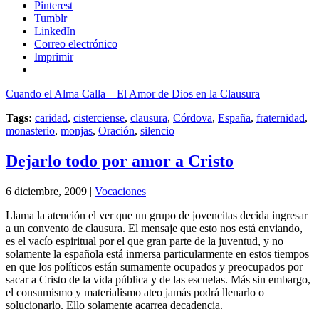
Pinterest
Tumblr
LinkedIn
Correo electrónico
Imprimir
Cuando el Alma Calla – El Amor de Dios en la Clausura
Tags:
caridad
,
cisterciense
,
clausura
,
Córdova
,
España
,
fraternidad
,
monasterio
,
monjas
,
Oración
,
silencio
Dejarlo todo por amor a Cristo
6 diciembre, 2009 |
Vocaciones
Llama la atención el ver que un grupo de jovencitas decida ingresar
a un convento de clausura. El mensaje que esto nos está enviando,
es el vacío espiritual por el que gran parte de la juventud, y no
solamente la española está inmersa particularmente en estos tiempos
en que los políticos están sumamente ocupados y preocupados por
sacar a Cristo de la vida pública y de las escuelas. Más sin embargo,
el consumismo y materialismo ateo jamás podrá llenarlo o
solucionarlo. Ello solamente acarrea decadencia.