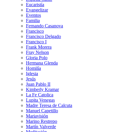
Eucaristía
Evangelizar
Eventos
Familia
Fernando Casanova
Francisco
Francisco Delgado
Francisco I
Frank Morera
Fray Nelson
Gloria Polo
Hermana Glenda
Homilía
Iglesia
Jesús
Juan Pablo II
Kimberly Kramar
La Fe Catolica
Lupita Venegas
Madre Teresa de Calcuta
Manuel Capetillo
Mariavisión
Marino Restrepo
Martín Valverde
Meditación