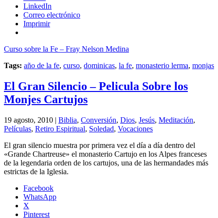
LinkedIn
Correo electrónico
Imprimir
Curso sobre la Fe – Fray Nelson Medina
Tags:
año de la fe
,
curso
,
dominicas
,
la fe
,
monasterio lerma
,
monjas
El Gran Silencio – Pelicula Sobre los
Monjes Cartujos
19 agosto, 2010 |
Biblia
,
Conversión
,
Dios
,
Jesús
,
Meditación
,
Películas
,
Retiro Espiritual
,
Soledad
,
Vocaciones
El gran silencio muestra por primera vez el día a día dentro del
«Grande Chartreuse» el monasterio Cartujo en los Alpes franceses
de la legendaria orden de los cartujos, una de las hermandades más
estrictas de la Iglesia.
Facebook
WhatsApp
X
Pinterest