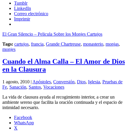
Tumblr
LinkedIn
Correo electrónico
Imprimir
El Gran Silencio – Pelicula Sobre los Monjes Cartujos
Tags:
cartujos
,
francia
,
Grande Chartreuse
,
monasterio
,
monjas
,
monjes
Cuando el Alma Calla – El Amor de Dios
en la Clausura
1 agosto, 2010 |
Apóstoles
,
Conversión
,
Dios
,
Iglesia
,
Pruebas de
Fe
,
Sanación
,
Santos
,
Vocaciones
La vida de clausura ayuda al recogimiento interior, a crear un
ambiente sereno que facilita la oración continuada y el espacio de
intimidad necesario.
Facebook
WhatsApp
X