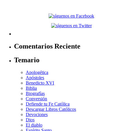
Comentarios Reciente
Temario
Apologética
Apóstoles
Benedicto XVI
Biblia
Biografías
Conversión
Defiende tu Fe Católica
Descargar Libros Católicos
Devociones
Dios
El diablo
Espíritu Santo