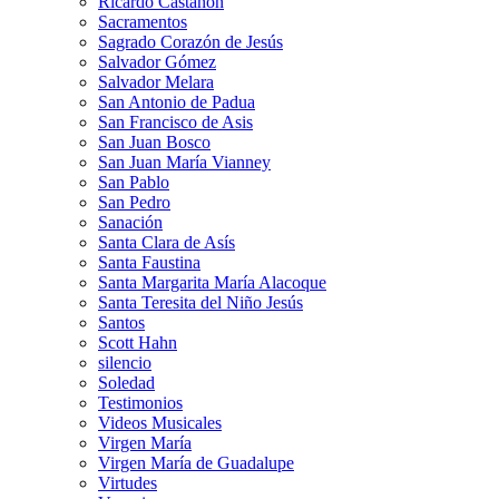
Ricardo Castañón
Sacramentos
Sagrado Corazón de Jesús
Salvador Gómez
Salvador Melara
San Antonio de Padua
San Francisco de Asis
San Juan Bosco
San Juan María Vianney
San Pablo
San Pedro
Sanación
Santa Clara de Asís
Santa Faustina
Santa Margarita María Alacoque
Santa Teresita del Niño Jesús
Santos
Scott Hahn
silencio
Soledad
Testimonios
Videos Musicales
Virgen María
Virgen María de Guadalupe
Virtudes