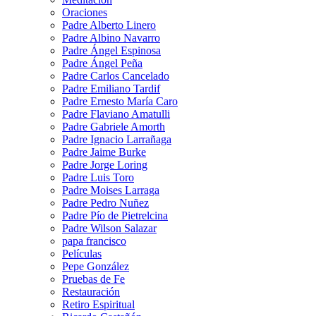
Oraciones
Padre Alberto Linero
Padre Albino Navarro
Padre Ángel Espinosa
Padre Ángel Peña
Padre Carlos Cancelado
Padre Emiliano Tardif
Padre Ernesto María Caro
Padre Flaviano Amatulli
Padre Gabriele Amorth
Padre Ignacio Larrañaga
Padre Jaime Burke
Padre Jorge Loring
Padre Luis Toro
Padre Moises Larraga
Padre Pedro Nuñez
Padre Pío de Pietrelcina
Padre Wilson Salazar
papa francisco
Películas
Pepe González
Pruebas de Fe
Restauración
Retiro Espiritual