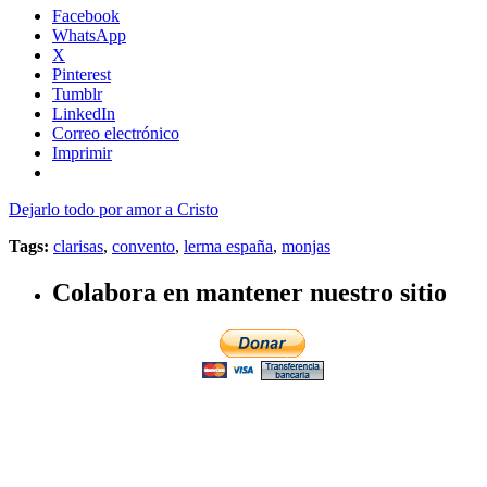
Facebook
WhatsApp
X
Pinterest
Tumblr
LinkedIn
Correo electrónico
Imprimir
Dejarlo todo por amor a Cristo
Tags:
clarisas
,
convento
,
lerma españa
,
monjas
Colabora en mantener nuestro sitio