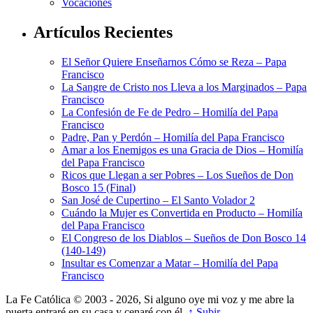
Vocaciones
Artículos Recientes
El Señor Quiere Enseñarnos Cómo se Reza – Papa
Francisco
La Sangre de Cristo nos Lleva a los Marginados – Papa
Francisco
La Confesión de Fe de Pedro – Homilía del Papa
Francisco
Padre, Pan y Perdón – Homilía del Papa Francisco
Amar a los Enemigos es una Gracia de Dios – Homilía
del Papa Francisco
Ricos que Llegan a ser Pobres – Los Sueños de Don
Bosco 15 (Final)
San José de Cupertino – El Santo Volador 2
Cuándo la Mujer es Convertida en Producto – Homilía
del Papa Francisco
El Congreso de los Diablos – Sueños de Don Bosco 14
(140-149)
Insultar es Comenzar a Matar – Homilía del Papa
Francisco
La Fe Católica © 2003 - 2026, Si alguno oye mi voz y me abre la
puerta entraré en su casa y cenaré con él.
↑ Subir