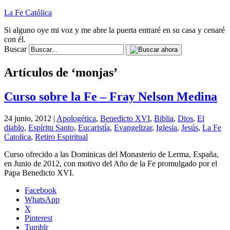
La Fe Católica
Si alguno oye mi voz y me abre la puerta entraré en su casa y cenaré
con él.
Buscar
Artículos de ‘monjas’
Curso sobre la Fe – Fray Nelson Medina
24 junio, 2012 |
Apologética
,
Benedicto XVI
,
Biblia
,
Dios
,
El
diablo
,
Espíritu Santo
,
Eucaristía
,
Evangelizar
,
Iglesia
,
Jesús
,
La Fe
Catolica
,
Retiro Espiritual
Curso ofrecido a las Dominicas del Monasterio de Lerma, España,
en Junio de 2012, con motivo del Año de la Fe promulgado por el
Papa Benedicto XVI.
Facebook
WhatsApp
X
Pinterest
Tumblr