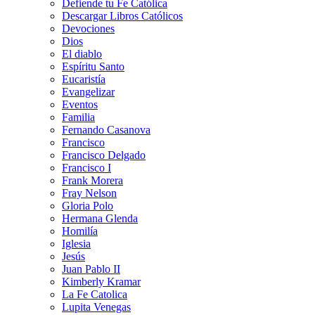
Defiende tu Fe Católica
Descargar Libros Católicos
Devociones
Dios
El diablo
Espíritu Santo
Eucaristía
Evangelizar
Eventos
Familia
Fernando Casanova
Francisco
Francisco Delgado
Francisco I
Frank Morera
Fray Nelson
Gloria Polo
Hermana Glenda
Homilía
Iglesia
Jesús
Juan Pablo II
Kimberly Kramar
La Fe Catolica
Lupita Venegas