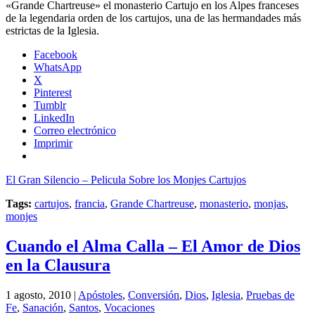
«Grande Chartreuse» el monasterio Cartujo en los Alpes franceses
de la legendaria orden de los cartujos, una de las hermandades más
estrictas de la Iglesia.
Facebook
WhatsApp
X
Pinterest
Tumblr
LinkedIn
Correo electrónico
Imprimir
El Gran Silencio – Pelicula Sobre los Monjes Cartujos
Tags:
cartujos
,
francia
,
Grande Chartreuse
,
monasterio
,
monjas
,
monjes
Cuando el Alma Calla – El Amor de Dios
en la Clausura
1 agosto, 2010 |
Apóstoles
,
Conversión
,
Dios
,
Iglesia
,
Pruebas de
Fe
,
Sanación
,
Santos
,
Vocaciones