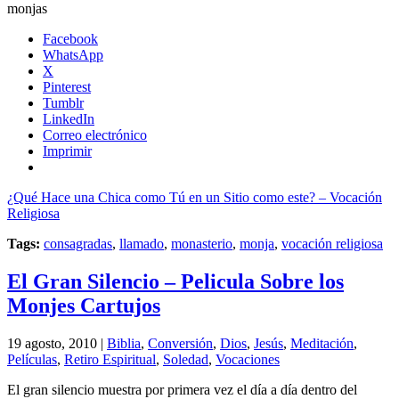
monjas
Facebook
WhatsApp
X
Pinterest
Tumblr
LinkedIn
Correo electrónico
Imprimir
¿Qué Hace una Chica como Tú en un Sitio como este? – Vocación
Religiosa
Tags:
consagradas
,
llamado
,
monasterio
,
monja
,
vocación religiosa
El Gran Silencio – Pelicula Sobre los
Monjes Cartujos
19 agosto, 2010 |
Biblia
,
Conversión
,
Dios
,
Jesús
,
Meditación
,
Películas
,
Retiro Espiritual
,
Soledad
,
Vocaciones
El gran silencio muestra por primera vez el día a día dentro del