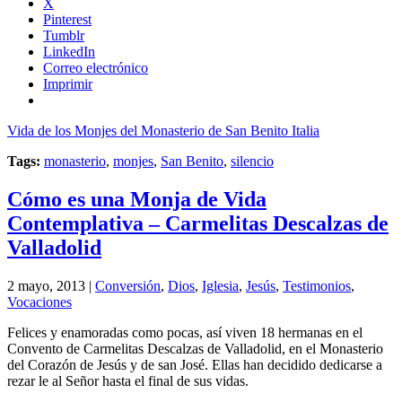
X
Pinterest
Tumblr
LinkedIn
Correo electrónico
Imprimir
Vida de los Monjes del Monasterio de San Benito Italia
Tags:
monasterio
,
monjes
,
San Benito
,
silencio
Cómo es una Monja de Vida
Contemplativa – Carmelitas Descalzas de
Valladolid
2 mayo, 2013 |
Conversión
,
Dios
,
Iglesia
,
Jesús
,
Testimonios
,
Vocaciones
Felices y enamoradas como pocas, así viven 18 hermanas en el
Convento de Carmelitas Descalzas de Valladolid, en el Monasterio
del Corazón de Jesús y de san José. Ellas han decidido dedicarse a
rezar le al Señor hasta el final de sus vidas.