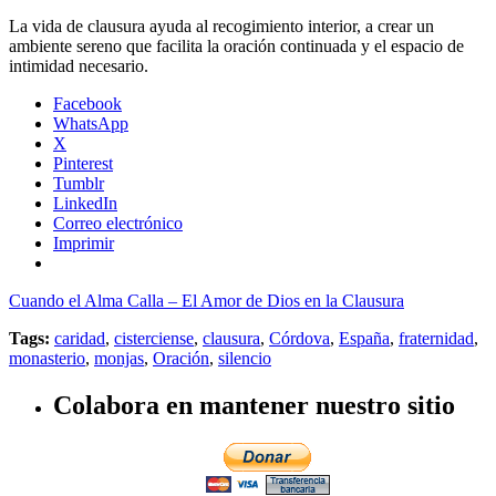
La vida de clausura ayuda al recogimiento interior, a crear un
ambiente sereno que facilita la oración continuada y el espacio de
intimidad necesario.
Facebook
WhatsApp
X
Pinterest
Tumblr
LinkedIn
Correo electrónico
Imprimir
Cuando el Alma Calla – El Amor de Dios en la Clausura
Tags:
caridad
,
cisterciense
,
clausura
,
Córdova
,
España
,
fraternidad
,
monasterio
,
monjas
,
Oración
,
silencio
Colabora en mantener nuestro sitio