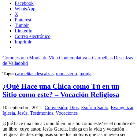
Facebook
WhatsApp
X
Pinterest
Tumblr
LinkedIn
Correo electrónico
Imprimir
Cómo es una Monja de Vida Contemplativa – Carmelitas Descalzas
de Valladolid
Tags:
carmelitas descalzas
,
monasterio
,
monja
¿Qué Hace una Chica como Tú en un
Sitio como este? – Vocación Religiosa
10 septiembre, 2011 |
Conversión
,
Dios
,
Espíritu Santo
,
Evangelizar
,
Iglesia
,
Jesús
,
Testimonios
,
Vocaciones
¿Qué hace una chica como tú en un sitio como este? es el nombre de
un libro, cuyo autor, Jesús García, indaga en la vida y vocación
religiosa de diez religiosas sobre los motivos que las mueven ser