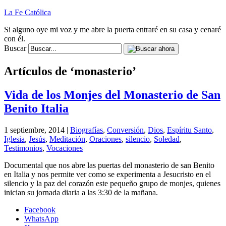
La Fe Católica
Si alguno oye mi voz y me abre la puerta entraré en su casa y cenaré
con él.
Buscar
Artículos de ‘monasterio’
Vida de los Monjes del Monasterio de San
Benito Italia
1 septiembre, 2014 |
Biografías
,
Conversión
,
Dios
,
Espíritu Santo
,
Iglesia
,
Jesús
,
Meditación
,
Oraciones
,
silencio
,
Soledad
,
Testimonios
,
Vocaciones
Documental que nos abre las puertas del monasterio de san Benito
en Italia y nos permite ver como se experimenta a Jesucristo en el
silencio y la paz del corazón este pequeño grupo de monjes, quienes
inician su jornada diaria a las 3:30 de la mañana.
Facebook
WhatsApp